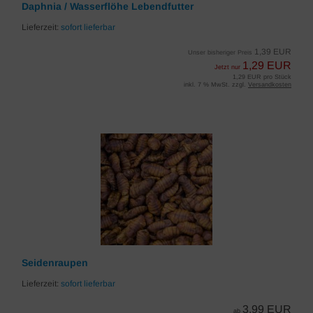
Daphnia / Wasserflöhe Lebendfutter
Lieferzeit:
sofort lieferbar
1,39 EUR
Unser bisheriger Preis
1,29 EUR
Jetzt nur
1,29 EUR pro Stück
inkl. 7 % MwSt. zzgl.
Versandkosten
Seidenraupen
Lieferzeit:
sofort lieferbar
3,99 EUR
ab