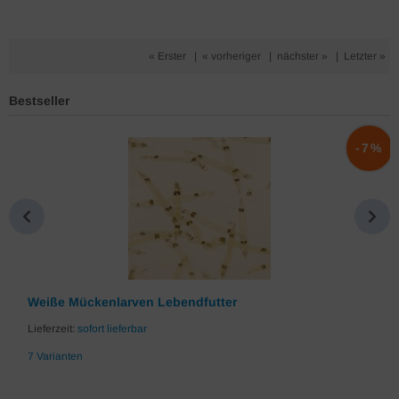
« Erster
|
« vorheriger
|
nächster »
|
Letzter »
Bestseller
%
-7%
Weiße Mückenlarven Lebendfutter
Lieferzeit:
sofort lieferbar
7 Varianten