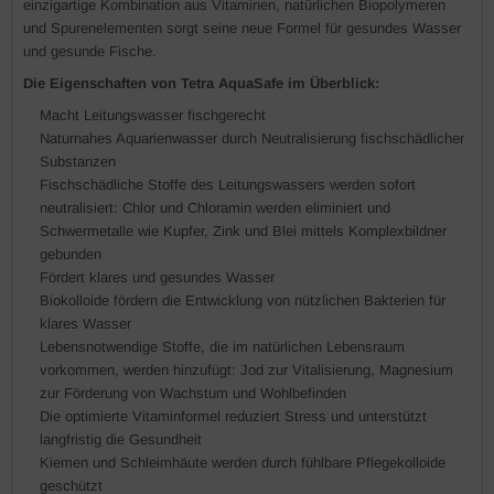
einzigartige Kombination aus Vitaminen, natürlichen Biopolymeren
und Spurenelementen sorgt seine neue Formel für gesundes Wasser
und gesunde Fische.
Die Eigenschaften von Tetra AquaSafe im Überblick:
Macht Leitungswasser fischgerecht
Naturnahes Aquarienwasser durch Neutralisierung fischschädlicher
Substanzen
Fischschädliche Stoffe des Leitungswassers werden sofort
neutralisiert: Chlor und Chloramin werden eliminiert und
Schwermetalle wie Kupfer, Zink und Blei mittels Komplexbildner
gebunden
Fördert klares und gesundes Wasser
Biokolloide fördern die Entwicklung von nützlichen Bakterien für
klares Wasser
Lebensnotwendige Stoffe, die im natürlichen Lebensraum
vorkommen, werden hinzufügt: Jod zur Vitalisierung, Magnesium
zur Förderung von Wachstum und Wohlbefinden
Die optimierte Vitaminformel reduziert Stress und unterstützt
langfristig die Gesundheit
Kiemen und Schleimhäute werden durch fühlbare Pflegekolloide
geschützt