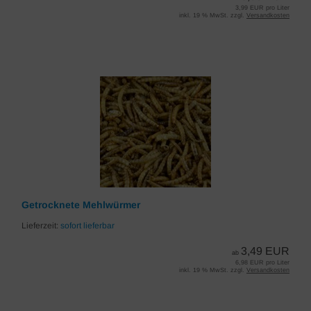
3,99 EUR pro Liter
inkl. 19 % MwSt. zzgl.
Versandkosten
Getrocknete Mehlwürmer
Lieferzeit:
sofort lieferbar
3,49 EUR
ab
6,98 EUR pro Liter
inkl. 19 % MwSt. zzgl.
Versandkosten