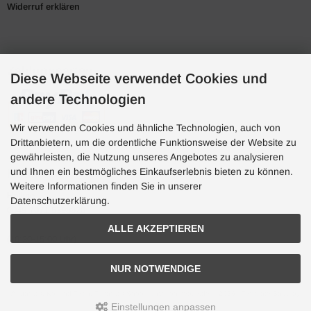
Widerruf erklären
Zahlungsarten
Diese Webseite verwendet Cookies und
andere Technologien
Wir verwenden Cookies und ähnliche Technologien, auch von
Drittanbietern, um die ordentliche Funktionsweise der Website zu
gewährleisten, die Nutzung unseres Angebotes zu analysieren
und Ihnen ein bestmögliches Einkaufserlebnis bieten zu können.
Hotline
Weitere Informationen finden Sie in unserer
Hotline
Datenschutzerklärung.
0049 7071 5398820
ALLE AKZEPTIEREN
(10:30-15:00 Uhr)
NUR NOTWENDIGE
Aquaristik, Koi und Teich, Terraristik Shop - bachflohkrebse.de © 2026 | Template-Basis by
andreas-guder.de
Einstellungen anpassen