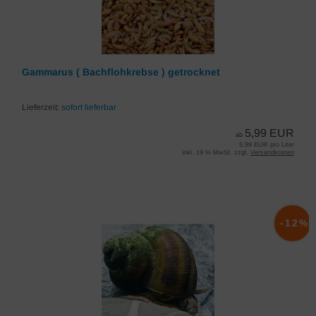
Gammarus ( Bachflohkrebse ) getrocknet
Lieferzeit:
sofort lieferbar
5,99 EUR
ab
5,99 EUR pro Liter
inkl. 19 % MwSt. zzgl.
Versandkosten
-12%