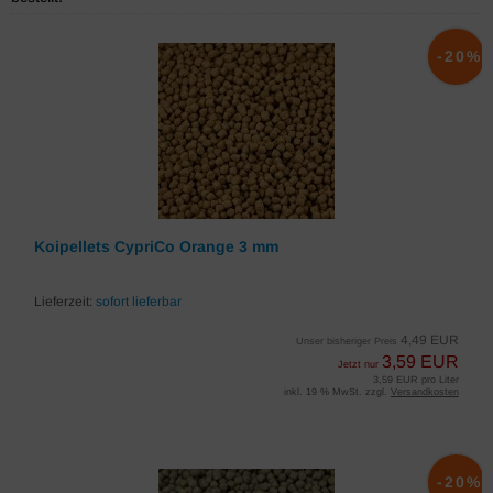
-20%
Koipellets CypriCo Orange 3 mm
Lieferzeit:
sofort lieferbar
4,49 EUR
Unser bisheriger Preis
3,59 EUR
Jetzt nur
3,59 EUR pro Liter
inkl. 19 % MwSt. zzgl.
Versandkosten
-20%