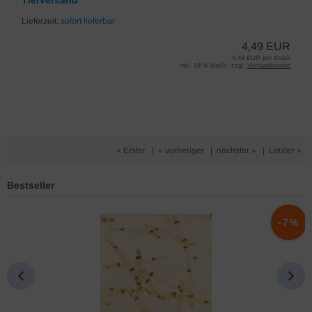
Tierversand
Lieferzeit:
sofort lieferbar
4,49 EUR
4,49 EUR pro Stück
inkl. 19 % MwSt. zzgl.
Versandkosten
« Erster
|
« vorheriger
|
nächster »
|
Letzter »
Bestseller
%
-7%