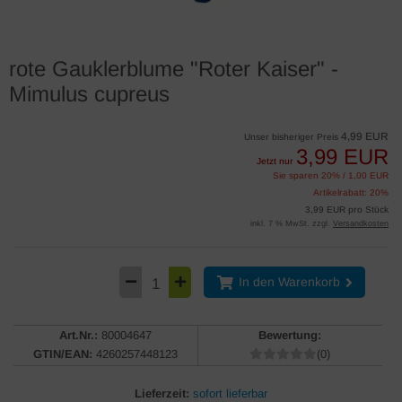
rote Gauklerblume "Roter Kaiser" -
Mimulus cupreus
4,99 EUR
Unser bisheriger Preis
3,99 EUR
Jetzt nur
Sie sparen 20% / 1,00 EUR
Artikelrabatt: 20%
3,99 EUR pro Stück
inkl. 7 % MwSt. zzgl.
Versandkosten
In den Warenkorb
Art.Nr.:
80004647
Bewertung:
GTIN/EAN:
4260257448123
(0)
Lieferzeit:
sofort lieferbar