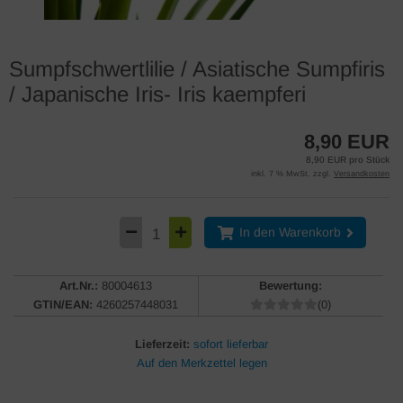
Sumpfschwertlilie / Asiatische Sumpfiris
/ Japanische Iris- Iris kaempferi
8,90 EUR
8,90 EUR pro Stück
inkl. 7 % MwSt. zzgl.
Versandkosten
In den Warenkorb
Art.Nr.:
80004613
Bewertung:
GTIN/EAN:
4260257448031
(0)
Lieferzeit:
sofort lieferbar