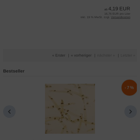
4,19 EUR
ab
16,76 EUR pro Liter
inkl. 19 % MwSt. zzgl.
Versandkosten
« Erster
|
« vorheriger
|
nächster »
|
Letzter »
Bestseller
%
-7%