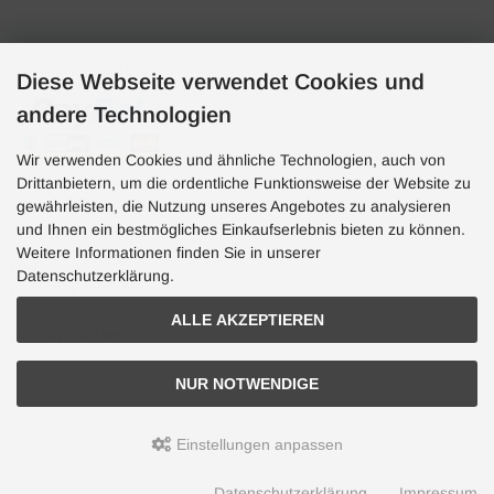
Zahlungsarten
Diese Webseite verwendet Cookies und
andere Technologien
Wir verwenden Cookies und ähnliche Technologien, auch von
Drittanbietern, um die ordentliche Funktionsweise der Website zu
gewährleisten, die Nutzung unseres Angebotes zu analysieren
und Ihnen ein bestmögliches Einkaufserlebnis bieten zu können.
Hotline
Weitere Informationen finden Sie in unserer
Hotline
Datenschutzerklärung.
0049 7071 5398820
ALLE AKZEPTIEREN
(10:30-15:00 Uhr)
NUR NOTWENDIGE
Aquaristik, Koi und Teich, Terraristik Shop - bachflohkrebse.de © 2026 | Template-Basis by
andreas-guder.de
Einstellungen anpassen
mod
ified eCommerce Shopsoftware © 2009-2026
Datenschutzerklärung
Impressum