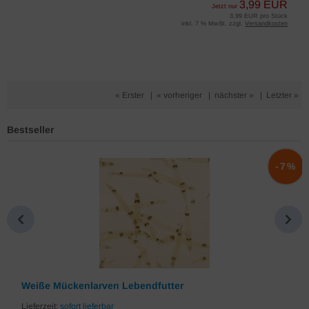
3,99 EUR
Jetzt nur
3,99 EUR pro Stück
inkl. 7 % MwSt. zzgl.
Versandkosten
« Erster
|
« vorheriger
|
nächster »
|
Letzter »
Bestseller
%
-7%
Weiße Mückenlarven Lebendfutter
Lieferzeit:
sofort lieferbar