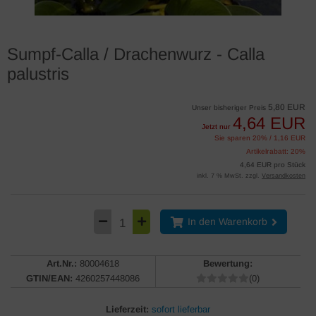
Sumpf-Calla / Drachenwurz - Calla
palustris
5,80 EUR
Unser bisheriger Preis
4,64 EUR
Jetzt nur
Sie sparen 20% / 1,16 EUR
Artikelrabatt: 20%
4,64 EUR pro Stück
inkl. 7 % MwSt. zzgl.
Versandkosten
In den Warenkorb
Art.Nr.:
80004618
Bewertung:
GTIN/EAN:
4260257448086
(0)
Lieferzeit:
sofort lieferbar