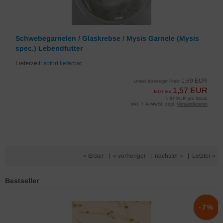
Schwebegarnelen / Glaskrebse / Mysis Garnele (Mysis
spec.) Lebendfutter
Lieferzeit:
sofort lieferbar
1,69 EUR
Unser bisheriger Preis
1,57 EUR
Jetzt nur
1,57 EUR pro Stück
inkl. 7 % MwSt. zzgl.
Versandkosten
« Erster
|
« vorheriger
|
nächster »
|
Letzter »
Bestseller
%
-7%