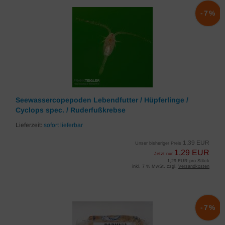
-7%
Seewassercopepoden Lebendfutter / Hüpferlinge /
Cyclops spec. / Ruderfußkrebse
Lieferzeit:
sofort lieferbar
1,39 EUR
Unser bisheriger Preis
1,29 EUR
Jetzt nur
1,29 EUR pro Stück
inkl. 7 % MwSt. zzgl.
Versandkosten
-7%