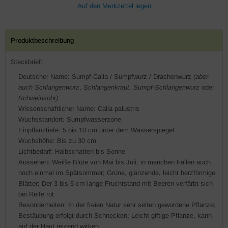
Produktbeschreibung
Steckbrief:
Deutscher Name: Sumpf-Calla / Sumpfwurz / Drachenwurz
(aber
auch
Schlangenwurz
,
Schlangenkraut
,
Sumpf-Schlangenwurz
oder
Schweinsohr)
Wissenschaftlicher Name: Calla palustris
Wuchsstandort: Sumpfwasserzone
Einpflanztiefe: 5 bis 10 cm unter dem Wasserspiegel
Wuchshöhe: Bis zu 30 cm
Lichtbedarf: Halbschatten bis Sonne
Aussehen: Weiße Blüte von Mai bis Juli, in manchen Fällen auch
noch einmal im Spätsommer; Grüne, glänzende, leicht herzförmige
Blätter; Der 3 bis 5 cm lange Fruchtstand mit Beeren verfärbt sich
bei Reife rot
Besonderheiten: In der freien Natur sehr selten gewordene Pflanze;
Bestäubung erfolgt durch Schnecken; Leicht giftige Pflanze, kann
auf der Haut reizend wirken