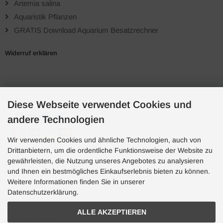
Artemia salina
Aquaristik Pflanzen
GRATIS Download Aquarium Besatzrechner
Widerruf erklären
Zahlungsarten
Diese Webseite verwendet Cookies und
andere Technologien
Wir verwenden Cookies und ähnliche Technologien, auch von
Drittanbietern, um die ordentliche Funktionsweise der Website zu
gewährleisten, die Nutzung unseres Angebotes zu analysieren
und Ihnen ein bestmögliches Einkaufserlebnis bieten zu können.
Hotline
Weitere Informationen finden Sie in unserer
Hotline
Datenschutzerklärung.
0049 7071 5398820
ALLE AKZEPTIEREN
(10:30-15:00 Uhr)