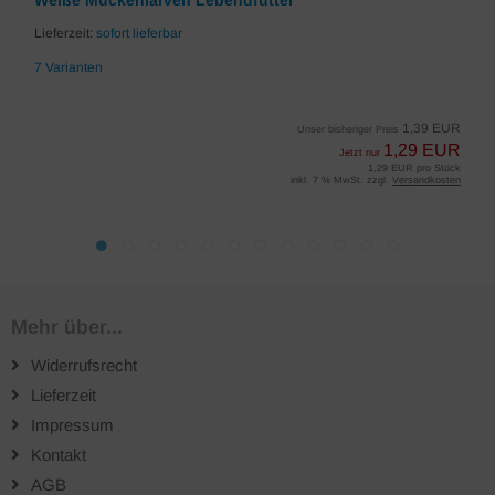
Weiße Mückenlarven Lebendfutter
Lieferzeit:
sofort lieferbar
7 Varianten
1,39 EUR
Unser bisheriger Preis
1,29 EUR
Jetzt nur
1,29 EUR pro Stück
inkl. 7 % MwSt. zzgl.
Versandkosten
Mehr über...
Widerrufsrecht
Lieferzeit
Impressum
Kontakt
AGB