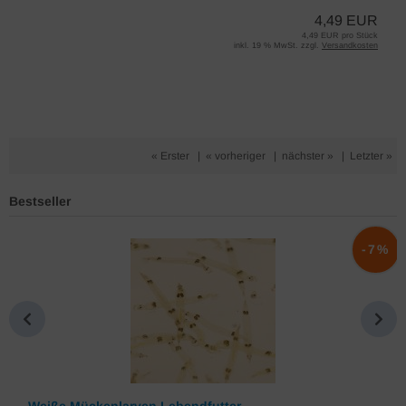
4,49 EUR
4,49 EUR pro Stück
inkl. 19 % MwSt. zzgl.
Versandkosten
« Erster
|
« vorheriger
|
nächster »
|
Letzter »
Bestseller
%
-7%