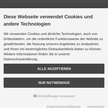
Zahlungsarten
Diese Webseite verwendet Cookies und
andere Technologien
Wir verwenden Cookies und ähnliche Technologien, auch von
Drittanbietern, um die ordentliche Funktionsweise der Website zu
gewährleisten, die Nutzung unseres Angebotes zu analysieren
und Ihnen ein bestmögliches Einkaufserlebnis bieten zu können.
Hotline
Weitere Informationen finden Sie in unserer
Hotline
Datenschutzerklärung.
0049 7071 5398820
ALLE AKZEPTIEREN
(10:30-15:00 Uhr)
NUR NOTWENDIGE
Aquaristik, Koi und Teich, Terraristik Shop - bachflohkrebse.de © 2026 | Template-Basis by
andreas-guder.de
Einstellungen anpassen
mod
ified eCommerce Shopsoftware © 2009-2026
Datenschutzerklärung
Impressum