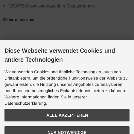
GRATIS Download Aquarium Besatzrechner
Widerruf erklären
Zahlungsarten
Diese Webseite verwendet Cookies und
andere Technologien
Wir verwenden Cookies und ähnliche Technologien, auch von
Drittanbietern, um die ordentliche Funktionsweise der Website zu
gewährleisten, die Nutzung unseres Angebotes zu analysieren
und Ihnen ein bestmögliches Einkaufserlebnis bieten zu können.
Hotline
Weitere Informationen finden Sie in unserer
Hotline
Datenschutzerklärung.
0049 7071 5398820
ALLE AKZEPTIEREN
(10:30-15:00 Uhr)
NUR NOTWENDIGE