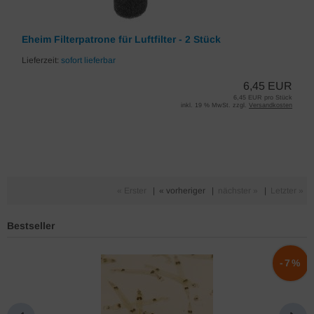
Eheim Filterpatrone für Luftfilter - 2 Stück
Lieferzeit:
sofort lieferbar
6,45 EUR
6,45 EUR pro Stück
inkl. 19 % MwSt. zzgl.
Versandkosten
« Erster
|
« vorheriger
|
nächster »
|
Letzter »
Bestseller
%
-7%