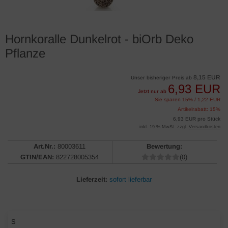
Hornkoralle Dunkelrot - biOrb Deko
Pflanze
8,15 EUR
Unser bisheriger Preis ab
6,93 EUR
Jetzt nur ab
Sie sparen 15% / 1,22 EUR
Artikelrabatt: 15%
6,93 EUR pro Stück
inkl. 19 % MwSt. zzgl.
Versandkosten
Art.Nr.:
80003611
Bewertung:
GTIN/EAN:
822728005354
(0)
Lieferzeit:
sofort lieferbar
S