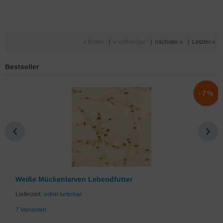
« Erster
|
« vorheriger
|
nächster »
|
Letzter »
Bestseller
%
-7%
Weiße Mückenlarven Lebendfutter
Lieferzeit:
sofort lieferbar
7 Varianten