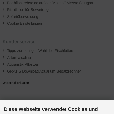
Bachflohkrebse.de auf der "Animal" Messe Stuttgart
Richtlinien für Bewertungen
Sofortüberweisung
Cookie Einstellungen
Kundenservice
Tipps zur richtigen Wahl des Fischfutters
Artemia salina
Aquaristik Pflanzen
GRATIS Download Aquarium Besatzrechner
Widerruf erklären
Zahlungsarten
Diese Webseite verwendet Cookies und