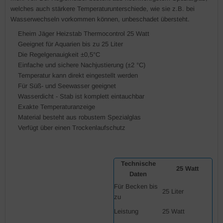
welches auch stärkere Temperaturunterschiede, wie sie z.B. bei
Wasserwechseln vorkommen können, unbeschadet übersteht.
Eheim Jäger Heizstab Thermocontrol
25 Watt
Geeignet für Aquarien
bis zu 25 Liter
Die
Regelgenauigkeit ±0,5°C
Einfache und sichere Nachjustierung (±2 °C)
Temperatur kann direkt eingestellt werden
Für
Süß- und Seewasser
geeignet
Wasserdicht - Stab ist komplett eintauchbar
Exakte Temperaturanzeige
Material besteht aus robustem Spezialglas
Verfügt über einen
Trockenlaufschutz
Technische
25 Watt
Daten
Für Becken bis
25 Liter
zu
Leistung
25 Watt