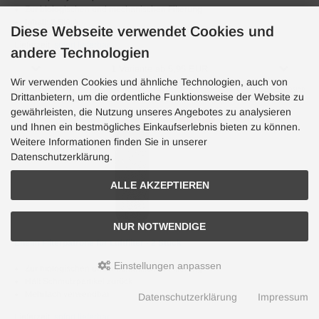
Zur biologischen und mechanischen Filterung
Inhalt: 2 Stück
Diese Webseite verwendet Cookies und
Lieferzeit:
sofort lieferbar
andere Technologien
1 Variante ab 5,95 EUR
Wir verwenden Cookies und ähnliche Technologien, auch von
inkl. 19 % MwSt. zzgl.
Versandkosten
Drittanbietern, um die ordentliche Funktionsweise der Website zu
gewährleisten, die Nutzung unseres Angebotes zu analysieren
und Ihnen ein bestmögliches Einkaufserlebnis bieten zu können.
Weitere Informationen finden Sie in unserer
Datenschutzerklärung.
ALLE AKZEPTIEREN
NUR NOTWENDIGE
Eheim Filterpatrone für Luftfilter - 2 Stück
Einstellungen anpassen
Zur biologischen und mechanischen Filterung
Hält Schmutzpartikel zurück
Mehrfach verwendbar
Datenschutzerklärung
Impressum
Lieferzeit:
sofort lieferbar