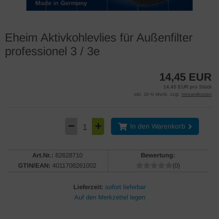
Eheim Aktivkohlevlies für Außenfilter
professionel 3 / 3e
14,45 EUR
14,45 EUR pro Stück
inkl. 19 % MwSt. zzgl.
Versandkosten
In den Warenkorb
Art.Nr.:
82628710
Bewertung:
GTIN/EAN:
4011708261002
(0)
Lieferzeit:
sofort lieferbar