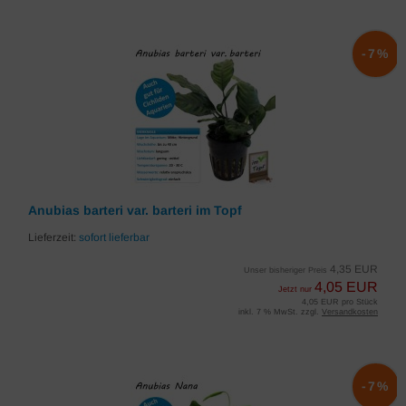
-7%
Anubias barteri var. barteri im Topf
Lieferzeit:
sofort lieferbar
4,35 EUR
Unser bisheriger Preis
4,05 EUR
Jetzt nur
4,05 EUR pro Stück
inkl. 7 % MwSt. zzgl.
Versandkosten
-7%