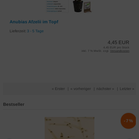
Anubias Afzelii im Topf
Lieferzeit:
3 - 5 Tage
4,45 EUR
4,45 EUR pro Stück
inkl. 7 % MwSt. zzgl.
Versandkosten
« Erster
|
« vorheriger
|
nächster »
|
Letzter »
Bestseller
%
-7%