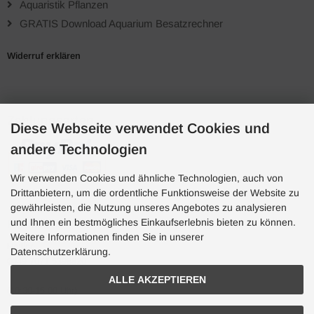
Aquaristik Pflanzen
GRATIS Download Aquarium Besatzrechner
Widerruf erklären
Zahlungsarten
Diese Webseite verwendet Cookies und
andere Technologien
Wir verwenden Cookies und ähnliche Technologien, auch von
Drittanbietern, um die ordentliche Funktionsweise der Website zu
gewährleisten, die Nutzung unseres Angebotes zu analysieren
und Ihnen ein bestmögliches Einkaufserlebnis bieten zu können.
Hotline
Weitere Informationen finden Sie in unserer
Hotline
Datenschutzerklärung.
0049 7071 5398820
ALLE AKZEPTIEREN
(10:30-15:00 Uhr)