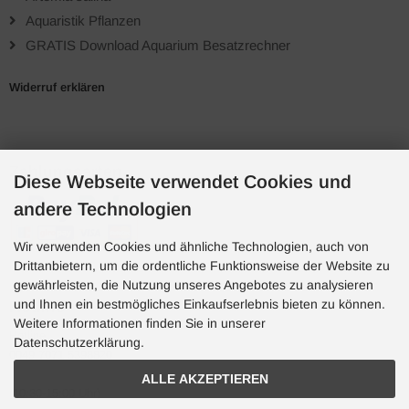
Aquaristik Pflanzen
GRATIS Download Aquarium Besatzrechner
Widerruf erklären
Zahlungsarten
Diese Webseite verwendet Cookies und
andere Technologien
Wir verwenden Cookies und ähnliche Technologien, auch von
Drittanbietern, um die ordentliche Funktionsweise der Website zu
gewährleisten, die Nutzung unseres Angebotes zu analysieren
und Ihnen ein bestmögliches Einkaufserlebnis bieten zu können.
Hotline
Weitere Informationen finden Sie in unserer
Hotline
Datenschutzerklärung.
0049 7071 5398820
ALLE AKZEPTIEREN
(10:30-15:00 Uhr)