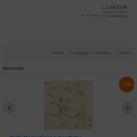
1,69 EUR
ab
1,69 EUR pro Stück
inkl. 7 % MwSt. zzgl.
Versandkosten
« Erster
|
« vorheriger
|
nächster »
|
Letzter »
Bestseller
%
-7%