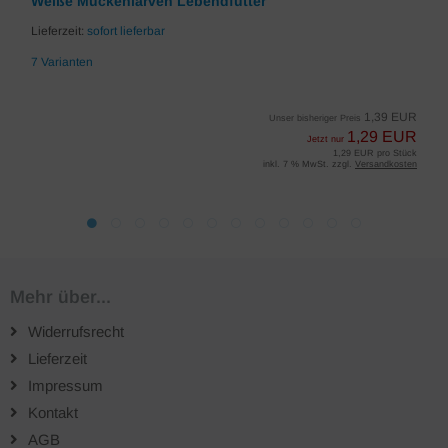
Weiße Mückenlarven Lebendfutter
Lieferzeit:
sofort lieferbar
7 Varianten
1,39 EUR
Unser bisheriger Preis
1,29 EUR
Jetzt nur
1,29 EUR pro Stück
inkl. 7 % MwSt. zzgl.
Versandkosten
Mehr über...
Widerrufsrecht
Lieferzeit
Impressum
Kontakt
AGB