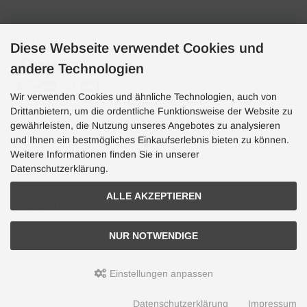
Zahlungsarten
Diese Webseite verwendet Cookies und
andere Technologien
Wir verwenden Cookies und ähnliche Technologien, auch von
Drittanbietern, um die ordentliche Funktionsweise der Website zu
gewährleisten, die Nutzung unseres Angebotes zu analysieren
und Ihnen ein bestmögliches Einkaufserlebnis bieten zu können.
Hotline
Weitere Informationen finden Sie in unserer
Hotline
Datenschutzerklärung.
0049 7071 5398820
ALLE AKZEPTIEREN
(10:30-15:00 Uhr)
NUR NOTWENDIGE
Aquaristik, Koi und Teich, Terraristik Shop - bachflohkrebse.de © 2026 | Template-Basis by
andreas-guder.de
Einstellungen anpassen
mod
ified eCommerce Shopsoftware © 2009-2026
Datenschutzerklärung
Impressum