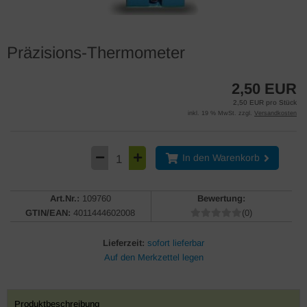
Präzisions-Thermometer
2,50 EUR
2,50 EUR pro Stück
inkl. 19 % MwSt. zzgl.
Versandkosten
In den Warenkorb
Art.Nr.:
109760
Bewertung:
GTIN/EAN:
4011444602008
(0)
Lieferzeit:
sofort lieferbar
Produktbeschreibung