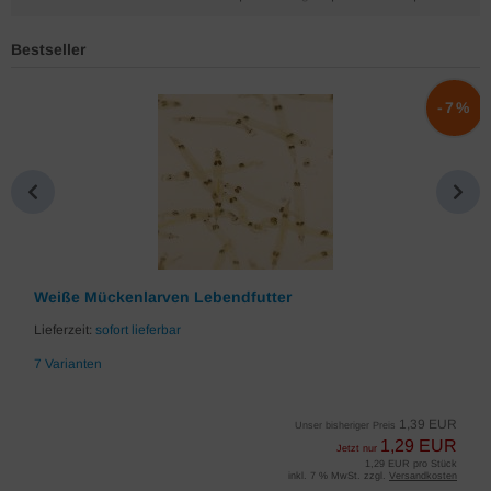
Bestseller
%
-7%
Weiße Mückenlarven Lebendfutter
Lieferzeit:
sofort lieferbar
7 Varianten
1,39 EUR
Unser bisheriger Preis
1,29 EUR
Jetzt nur
1,29 EUR pro Stück
inkl. 7 % MwSt. zzgl.
Versandkosten