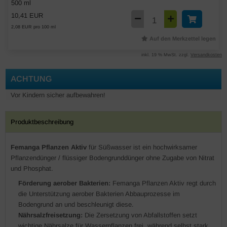
500 ml
10,41 EUR
2,08 EUR pro 100 ml
Auf den Merkzettel legen
inkl. 19 % MwSt. zzgl.
Versandkosten
ACHTUNG
Vor Kindern sicher aufbewahren!
Produktbeschreibung
Femanga Pflanzen Aktiv
für Süßwasser ist ein hochwirksamer
Pflanzendünger / flüssiger Bodengrunddünger
ohne Zugabe von
Nitrat
und Phosphat
.
Förderung aerober Bakterien:
Femanga Pflanzen Aktiv regt durch
die Unterstützung aerober Bakterien Abbauprozesse im
Bodengrund an und beschleunigt diese.
Nährsalzfreisetzung:
Die Zersetzung von Abfallstoffen setzt
wichtige Nährsalze für Wasserpflanzen frei, während selbst stark