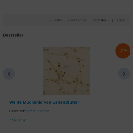
« Erster
|
« vorheriger
|
nächster »
|
Letzter »
Bestseller
%
-7%
Weiße Mückenlarven Lebendfutter
Lieferzeit:
sofort lieferbar
7 Varianten