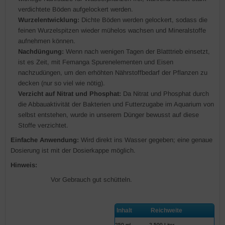
verdichtete Böden aufgelockert werden.
Wurzelentwicklung:
Dichte Böden werden gelockert, sodass die
feinen Wurzelspitzen wieder mühelos wachsen und Mineralstoffe
aufnehmen können.
Nachdüngung:
Wenn nach wenigen Tagen der Blatttrieb einsetzt,
ist es Zeit, mit Femanga Spurenelementen und Eisen
nachzudüngen, um den erhöhten Nährstoffbedarf der Pflanzen zu
decken (nur so viel wie nötig).
Verzicht auf Nitrat und Phosphat:
Da Nitrat und Phosphat durch
die Abbauaktivität der Bakterien und Futterzugabe im Aquarium von
selbst entstehen, wurde in unserem Dünger bewusst auf diese
Stoffe verzichtet.
E
infache Anwendung:
Wird direkt ins Wasser gegeben; eine genaue
Dosierung ist mit der Dosierkappe möglich.
Hinweis:
Vor Gebrauch gut schütteln.
Inhalt
Reichweite
250 ml
2.500 Liter