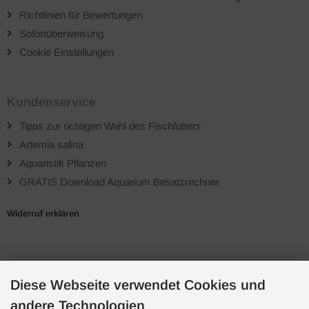
Richtlinien für Bewertungen
Sofortüberweisung
Cookie Einstellungen
Kundenservice
Tipps zur richtigen Wahl des Fischfutters
Artemia salina
Aquaristik Pflanzen
GRATIS Download Aquarium Besatzrechner
Widerruf erklären
Zahlungsarten
Diese Webseite verwendet Cookies und
andere Technologien