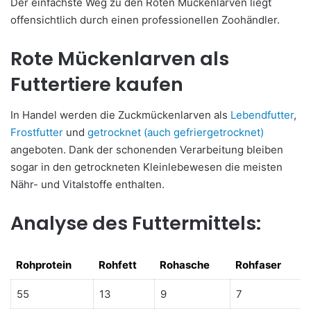
Der einfachste Weg zu den Roten Mückenlarven liegt
offensichtlich durch einen professionellen Zoohändler.
Rote Mückenlarven als
Futtertiere kaufen
In Handel werden die Zuckmückenlarven als
Lebendfutter
,
Frostfutter
und
getrocknet (auch gefriergetrocknet)
angeboten. Dank der schonenden Verarbeitung bleiben
sogar in den getrockneten Kleinlebewesen die meisten
Nähr- und Vitalstoffe enthalten.
Analyse des Futtermittels:
Rohprotein
Rohfett
Rohasche
Rohfaser
Rohprotein
Rohfett
Rohasche
Rohfaser
55
13
9
7