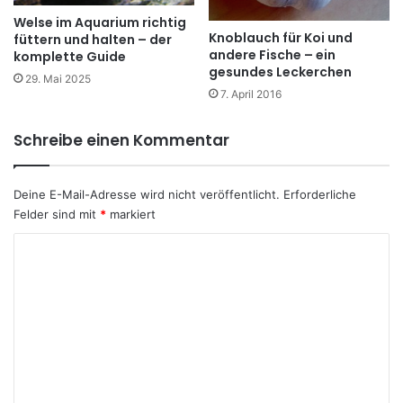
Welse im Aquarium richtig
Knoblauch für Koi und
füttern und halten – der
andere Fische – ein
komplette Guide
gesundes Leckerchen
29. Mai 2025
7. April 2016
Schreibe einen Kommentar
Deine E-Mail-Adresse wird nicht veröffentlicht.
Erforderliche
Felder sind mit
*
markiert
K
o
m
m
e
n