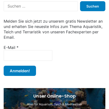
S
u
c
h
Melden Sie sich jetzt zu unserem gratis Newsletter an
e
und erhalten Sie neueste Infos zum Thema Aquaristik,
n
Teich und Terraristik von unseren Fachexperten per
n
Email.
a
c
E-Mail
*
h
:
Unser Online-Shop
Alles für Aquarium, Teich & Meerwasser