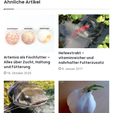
eit
bo
Ähnliche Artikel
e
ok
Hefeextrakt –
Artemia als Fischfutter –
vitaminreicher und
Alles über Zucht, Haltung
nahrhafter Futterzusatz
und Fütterung
9. Januar 2017
16. Oktober 2025