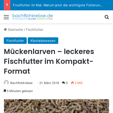
Frostfutter im Mai: Warum jetzt die wichtigste Fütterungsphase im Aquarium beginnt
Menü
S
Startseite
/
Fischfutter
Fischfutter
Kleinlebewesen
Mückenlarven – leckeres
Fischfutter im Kompakt-
Format
Bachflohkrebse
21. März 2016
0
2.666
5 Minuten gelesen