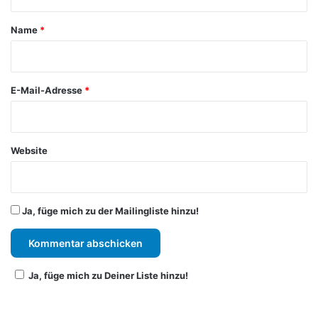
t
a
Name
*
r
*
E-Mail-Adresse
*
Website
Ja, füge mich zu der Mailingliste hinzu!
Ja, füge mich zu Deiner Liste hinzu!