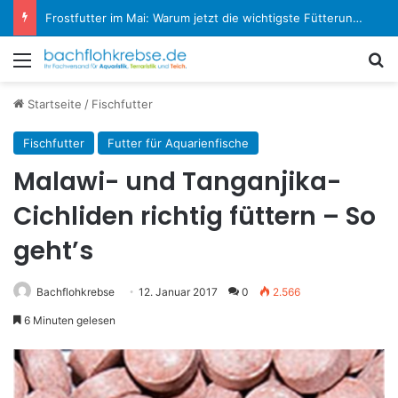
Frostfutter im Mai: Warum jetzt die wichtigste Fütterungsphase im Aquarium beginnt
Menü
S
Startseite
/
Fischfutter
Fischfutter
Futter für Aquarienfische
Malawi- und Tanganjika-
Cichliden richtig füttern – So
geht’s
Bachflohkrebse
12. Januar 2017
0
2.566
6 Minuten gelesen