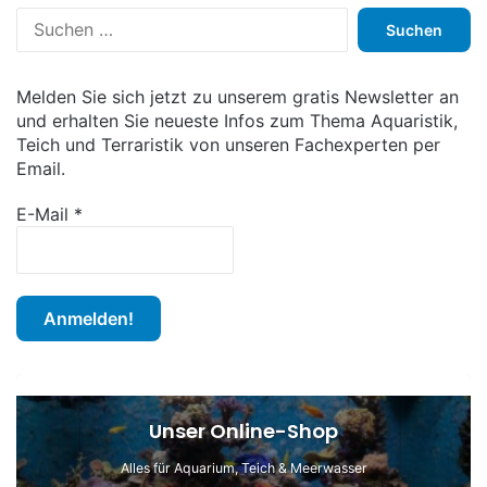
S
u
c
h
Melden Sie sich jetzt zu unserem gratis Newsletter an
e
und erhalten Sie neueste Infos zum Thema Aquaristik,
n
Teich und Terraristik von unseren Fachexperten per
n
Email.
a
c
E-Mail
*
h
:
Unser Online-Shop
Alles für Aquarium, Teich & Meerwasser