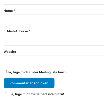
t
a
Name
*
r
*
E-Mail-Adresse
*
Website
Ja, füge mich zu der Mailingliste hinzu!
Ja, füge mich zu Deiner Liste hinzu!