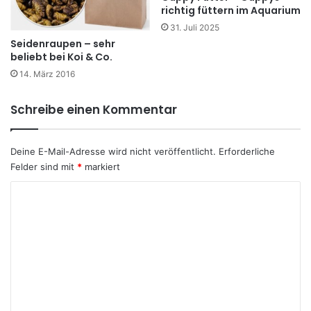
richtig füttern im Aquarium
31. Juli 2025
Seidenraupen – sehr
beliebt bei Koi & Co.
14. März 2016
Schreibe einen Kommentar
Deine E-Mail-Adresse wird nicht veröffentlicht.
Erforderliche
Felder sind mit
*
markiert
K
o
m
m
e
n