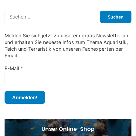
S
u
c
h
Melden Sie sich jetzt zu unserem gratis Newsletter an
e
und erhalten Sie neueste Infos zum Thema Aquaristik,
n
Teich und Terraristik von unseren Fachexperten per
n
Email.
a
c
E-Mail
*
h
:
Unser Online-Shop