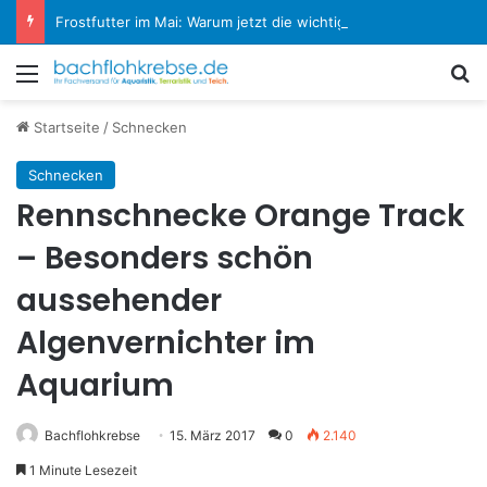
Frostfutter im Mai: Warum jetzt die wichtigste Fütterungsphase im Aquarium beginnt
Menü
S
Startseite
/
Schnecken
Schnecken
Rennschnecke Orange Track
– Besonders schön
aussehender
Algenvernichter im
Aquarium
Bachflohkrebse
15. März 2017
0
2.140
1 Minute Lesezeit