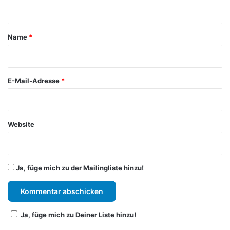
n
t
a
Name
*
r
*
E-Mail-Adresse
*
Website
Ja, füge mich zu der Mailingliste hinzu!
Ja, füge mich zu Deiner Liste hinzu!