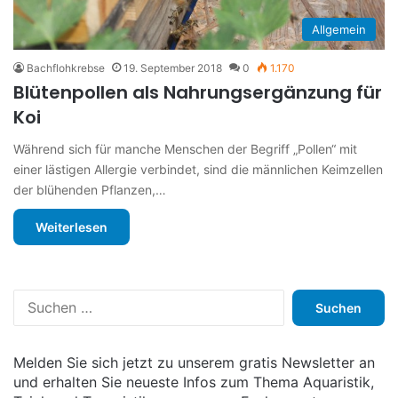
Allgemein
Bachflohkrebse
19. September 2018
0
1.170
Blütenpollen als Nahrungsergänzung für
Koi
Während sich für manche Menschen der Begriff „Pollen“ mit
einer lästigen Allergie verbindet, sind die männlichen Keimzellen
der blühenden Pflanzen,…
Weiterlesen
S
u
c
h
Melden Sie sich jetzt zu unserem gratis Newsletter an
e
und erhalten Sie neueste Infos zum Thema Aquaristik,
n