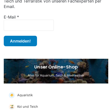
Teich und Terraristik von unseren Fachexperten per
n
Email.
a
c
E-Mail
*
h
:
Unser Online-Shop
Alles für Aquarium, Teich & Meerwasser
Aquaristik
Koi und Teich