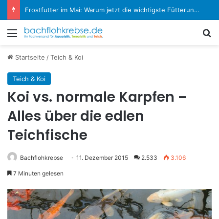
Koi-Krankheiten erkennen und behandeln: Der große Experten-Ratgeber
Menü
S
Startseite
/
Teich & Koi
Teich & Koi
Koi vs. normale Karpfen –
Alles über die edlen
Teichfische
Bachflohkrebse
11. Dezember 2015
2.533
3.106
7 Minuten gelesen