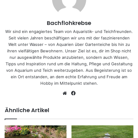
Bachflohkrebse
Wir sind ein engagiertes Team von Aquaristik- und Teichfreunden.
Seit vielen Jahren beschäftigen wir uns mit der faszinierenden
Welt unter Wasser – von Aquarien über Gartenteiche bis hin zu
ihren vielfältigen Bewohnern. Unser Ziel ist es, dir im Shop nicht
nur ausgewählte Produkte anzubieten, sondern auch Wissen,
Tipps und Inspiration rund um die Haltung, Pflege und Gestaltung
von Aquarium und Teich weiterzugeben. Aus Begeisterung ist so
ein Ort entstanden, an dem echte Erfahrung und Freude am
Hobby im Mittelpunkt stehen.
We
Fa
bs
ce
eit
bo
Ähnliche Artikel
e
ok