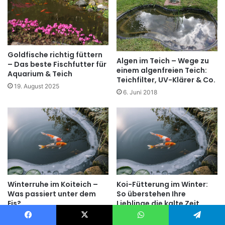
Goldfische richtig füttern
Algen im Teich – Wege zu
– Das beste Fischfutter für
einem algenfreien Teich:
Aquarium & Teich
Teichfilter, UV-Klärer & Co.
19. August 2025
6. Juni 2018
Winterruhe im Koiteich –
Koi-Fütterung im Winter:
Was passiert unter dem
So überstehen Ihre
Eis?
Lieblinge die kalte Zeit
12. Januar 2026
5. Juli 2025