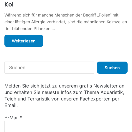
Koi
Während sich für manche Menschen der Begriff „Pollen“ mit
einer lästigen Allergie verbindet, sind die männlichen Keimzellen
der blühenden Pflanzen,…
Weiterlesen
S
u
c
h
Melden Sie sich jetzt zu unserem gratis Newsletter an
e
und erhalten Sie neueste Infos zum Thema Aquaristik,
n
Teich und Terraristik von unseren Fachexperten per
n
Email.
a
c
E-Mail
*
h
: