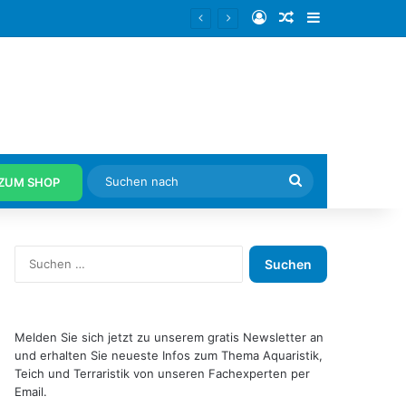
Anmelden
Zufälliger Artike
Sidebar
beginnt
Suchen
ZUM SHOP
nach
S
u
c
h
e
Melden Sie sich jetzt zu unserem gratis Newsletter an
n
und erhalten Sie neueste Infos zum Thema Aquaristik,
n
Teich und Terraristik von unseren Fachexperten per
a
Email.