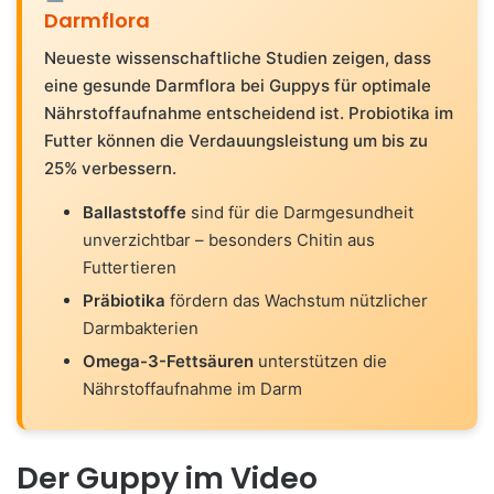
Darmflora
Neueste wissenschaftliche Studien zeigen, dass
eine gesunde Darmflora bei Guppys für optimale
Nährstoffaufnahme entscheidend ist. Probiotika im
Futter können die Verdauungsleistung um bis zu
25% verbessern.
Ballaststoffe
sind für die Darmgesundheit
unverzichtbar – besonders Chitin aus
Futtertieren
Präbiotika
fördern das Wachstum nützlicher
Darmbakterien
Omega-3-Fettsäuren
unterstützen die
Nährstoffaufnahme im Darm
Der Guppy im Video