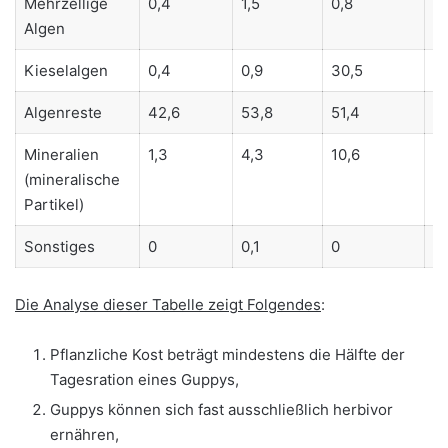
Mehrzellige
0,4
1,5
0,8
0,
Algen
Kieselalgen
0,4
0,9
30,5
5
Algenreste
42,6
53,8
51,4
4
Mineralien
1,3
4,3
10,6
7,
(mineralische
Partikel)
Sonstiges
0
0,1
0
0
Die Analyse dieser Tabelle zeigt Folgendes
:
Pflanzliche Kost beträgt mindestens die Hälfte der
Tagesration eines Guppys,
Guppys können sich fast ausschließlich herbivor
ernähren,