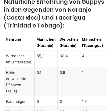
Natürliche Ernährung von Guppys
in den Gegenden von Naranjo
(Costa Rica) und Tacarigua
(Trinidad e Tobago):
Nahrung
Männchen
Weibchen
Männchen
W
(Naranjo)
(Naranjo)
(Tacarigua)
(T
Nahrung
Männchen
Weibchen
Männchen
W
Wirbellose
55,2
38,4
4
0
(Naranjo)
(Naranjo)
(Tacarigua)
(T
(Invertebraten)
Höher
0,1
0,9
1
0
entwickelte
Pflanzen
(Teile)
Fadenalgen
0
0
1,7
1,