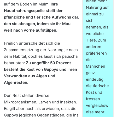
einen mehr
auf dem Boden im Mulm.
Ihre
Nahrung auf
Hauptnahrungsquelle stellt der
einmal zu
pflanzliche und tierische Aufwuchs dar,
sich
den sie abnagen, indem sie ihr Maul
nehmen, als
weit nach vorne aufstülpen.
weibliche
Tiere. Zum
Freilich unterscheidet sich die
anderen
Zusammensetzung der Nahrung je nach
präferieren
dem Habitat, doch es lässt sich pauschal
die
behaupten:
Zu ungefähr 50 Prozent
Männchen
besteht die Kost von Guppys und ihren
ganz
Verwandten aus Algen und
eindeutig
Algenresten.
die tierische
Kost und
Den Rest stellen diverse
fressen
Mikroorganismen, Larven und Insekten.
vergleichsw
Es gilt aber auch als erwiesen, dass die
eise mehr
Guppys jeglichen Gegenständen, die ins