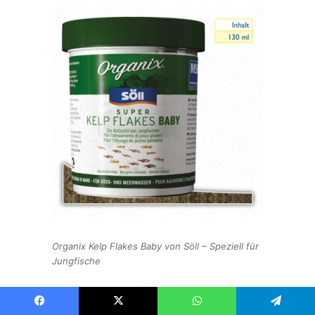
Organix Kelp Flakes Baby von Söll – Speziell für
Jungfische
Die Wurfgröße beträgt zwischen 10 und 100 Junge,
manchmal sogar mehr.
Bei den Lebendgebärenden fehlt