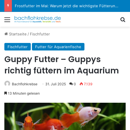
Koi-Krankheiten erkennen und behandeln: Der große Experten-Ratgeber
Menü
S
Startseite
/
Fischfutter
Fischfutter
Futter für Aquarienfische
Guppy Futter – Guppys
richtig füttern im Aquarium
Bachflohkrebse
31. Juli 2025
0
7.139
13 Minuten gelesen