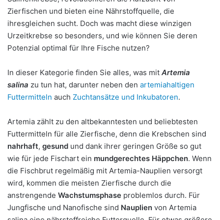
Zierfischen und bieten eine Nährstoffquelle, die
ihresgleichen sucht. Doch was macht diese winzigen
Urzeitkrebse so besonders, und wie können Sie deren
Potenzial optimal für Ihre Fische nutzen?
In dieser Kategorie finden Sie alles, was mit
Artemia
salina
zu tun hat, darunter neben den
artemiahaltigen
Futtermitteln
auch
Zuchtansätze und Inkubatoren
.
Artemia zählt zu den altbekanntesten und beliebtesten
Futtermitteln für alle Zierfische, denn die Krebschen sind
nahrhaft
,
gesund
und dank ihrer geringen Größe so gut
wie für jede Fischart ein
mundgerechtes Häppchen
. Wenn
die Fischbrut regelmäßig mit Artemia-Nauplien versorgt
wird, kommen die meisten Zierfische durch die
anstrengende
Wachstumsphase
problemlos durch. Für
Jungfische und Nanofische sind
Nauplien
von Artemia
salina eine nährstoffreiche Futterquelle. Für etwas größere