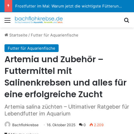
Koi-Krankheiten erkennen und behandeln: Der große Experten-Ratgeber
Menü
S
Startseite
/
Futter für Aquarienfische
Futter für Aquarienfische
Artemia und Zubehör –
Futtermittel mit
Salinenkrebsen und alles für
eine erfolgreiche Zucht
Artemia salina züchten – Ultimativer Ratgeber für
Lebendfutter im Aquarium
Bachflohkrebse
16. Oktober 2025
0
2.209