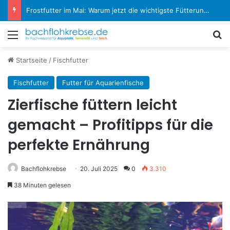
Koi-Krankheiten erkennen und behandeln: Der große Experten-Ratgeber
Menü
S
Startseite
/
Fischfutter
Fischfutter
Futter für Aquarienfische
Zierfische füttern leicht
gemacht – Profitipps für die
perfekte Ernährung
Bachflohkrebse
20. Juli 2025
0
3.310
38 Minuten gelesen