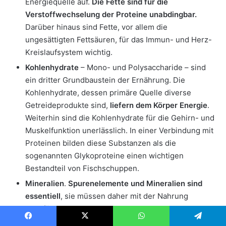
Energiequelle auf.
Die Fette sind für die
Verstoffwechselung der Proteine unabdingbar.
Darüber hinaus sind Fette, vor allem die
ungesättigten Fettsäuren, für das Immun- und Herz-
Kreislaufsystem wichtig.
Kohlenhydrate
– Mono- und Polysaccharide – sind
ein dritter Grundbaustein der Ernährung. Die
Kohlenhydrate, dessen primäre Quelle diverse
Getreideprodukte sind,
liefern dem Körper Energie
.
Weiterhin sind die Kohlenhydrate für die Gehirn- und
Muskelfunktion unerlässlich. In einer Verbindung mit
Proteinen bilden diese Substanzen als die
sogenannten Glykoproteine einen wichtigen
Bestandteil von Fischschuppen.
Mineralien
.
Spurenelemente und Mineralien sind
essentiell
, sie müssen daher mit der Nahrung
zugeführt werden. Folgende Spuren- oder
Mikroelemente müssen unbedingt in einem Futter