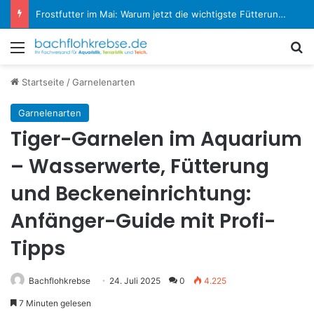
Koi-Krankheiten erkennen und behandeln: Der große Experten-Ratgeber
Menü
S
Startseite
/
Garnelenarten
Garnelenarten
Tiger-Garnelen im Aquarium
– Wasserwerte, Fütterung
und Beckeneinrichtung:
Anfänger-Guide mit Profi-
Tipps
Bachflohkrebse
24. Juli 2025
0
4.225
7 Minuten gelesen