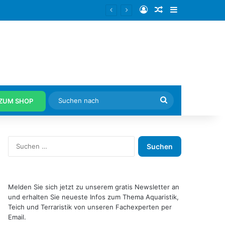
Anmelden
Zufälliger Artike
Sidebar
um beginnt
Suchen
ZUM SHOP
nach
S
u
c
h
e
Melden Sie sich jetzt zu unserem gratis Newsletter an
n
und erhalten Sie neueste Infos zum Thema Aquaristik,
n
Teich und Terraristik von unseren Fachexperten per
a
Email.