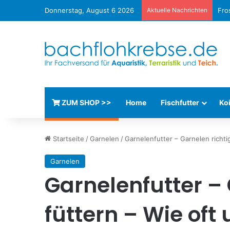
Donnerstag, August 6 2026
Aktuelle Nachrichten
Fro
ZUM SHOP >>
Home
Fischfutter
Koi
Startseite
/
Garnelen
/
Garnelenfutter – Garnelen richti
Garnelen
Garnelenfutter – 
füttern – Wie oft