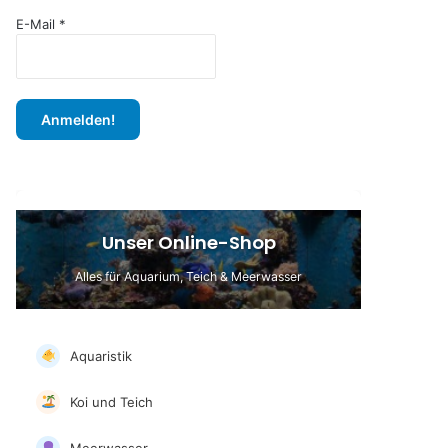
c
h
E-Mail
*
:
Unser Online-Shop
Alles für Aquarium, Teich & Meerwasser
Aquaristik
Koi und Teich
Meerwasser