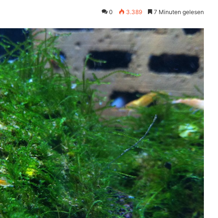
0
3.389
7 Minuten gelesen