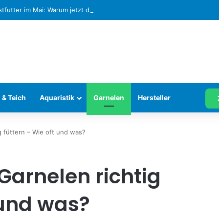
stfutter im Mai: Warum jetzt die wichtigste Fütterungsphase im Aquari
 & Teich
Aquaristik
Garnelen
Hersteller
g füttern – Wie oft und was?
Garnelen richtig
 und was?