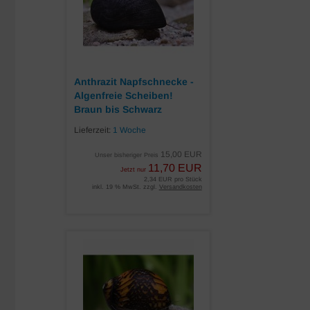
Anthrazit Napfschnecke -
Algenfreie Scheiben!
Braun bis Schwarz
Lieferzeit:
1 Woche
15,00 EUR
Unser bisheriger Preis
11,70 EUR
Jetzt nur
2,34 EUR pro Stück
inkl. 19 % MwSt. zzgl.
Versandkosten