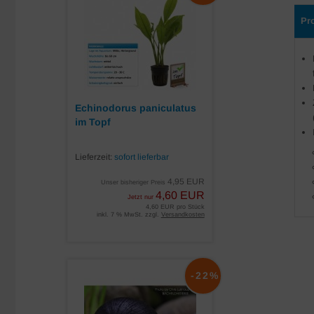
Pr
Echinodorus paniculatus
im Topf
Lieferzeit:
sofort lieferbar
4,95 EUR
Unser bisheriger Preis
4,60 EUR
Jetzt nur
4,60 EUR pro Stück
inkl. 7 % MwSt. zzgl.
Versandkosten
-22%