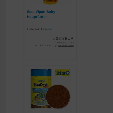
Sera Vipan Baby -
Hauptfutter
Lieferzeit:
lieferbar
3,55 EUR
ab
7,10 EUR pro 100 ml
inkl. 7 % MwSt. zzgl.
Versandkosten