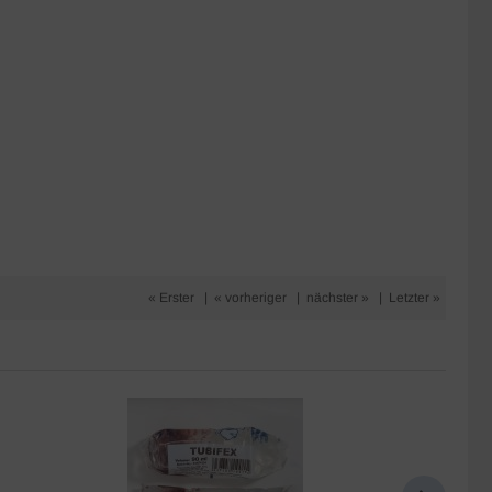
« Erster
|
« vorheriger
|
nächster »
|
Letzter »