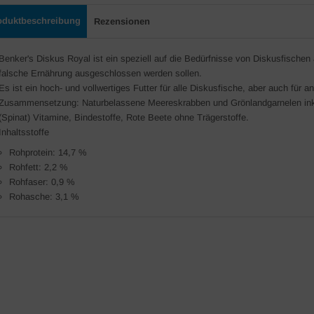
oduktbeschreibung
Rezensionen
Benker's Diskus Royal ist ein speziell auf die Bedürfnisse von Diskusfische
falsche Ernährung ausgeschlossen werden sollen.
Es ist ein hoch- und vollwertiges Futter für alle Diskusfische, aber auch für a
Zusammensetzung: Naturbelassene Meereskrabben und Grönlandgarnelen inkl. C
(Spinat) Vitamine, Bindestoffe, Rote Beete ohne Trägerstoffe.
Inhaltsstoffe
Rohprotein: 14,7 %
Rohfett: 2,2 %
Rohfaser: 0,9 %
Rohasche: 3,1 %