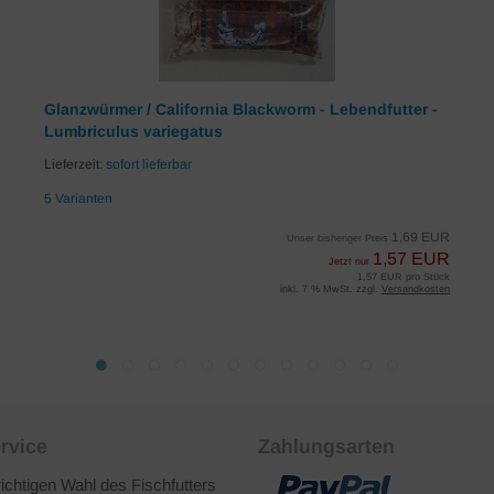
Glanzwürmer / California Blackworm - Lebendfutter -
Lumbriculus variegatus
Lieferzeit:
sofort lieferbar
5 Varianten
1,69 EUR
Unser bisheriger Preis
1,57 EUR
Jetzt nur
1,57 EUR pro Stück
inkl. 7 % MwSt. zzgl.
Versandkosten
rvice
Zahlungsarten
richtigen Wahl des Fischfutters