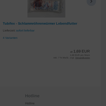
Tubifex - Schlammröhrenwürmer Lebendfutter
Da
Lieferzeit:
sofort lieferbar
Lie
4 Varianten
7 
1,69 EUR
ab
1,69 EUR pro Stück
inkl. 7 % MwSt. zzgl.
Versandkosten
Hotline
Hotline