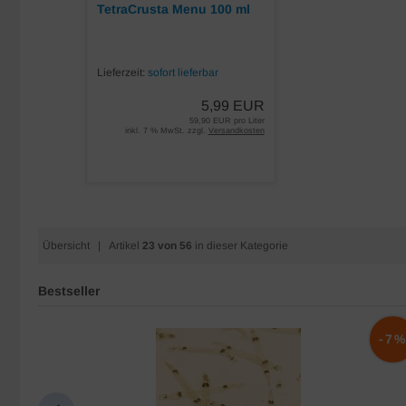
TetraCrusta Menu 100 ml
Lieferzeit:
sofort lieferbar
5,99 EUR
59,90 EUR pro Liter
inkl. 7 % MwSt. zzgl.
Versandkosten
Übersicht
| Artikel
23 von 56
in dieser Kategorie
Bestseller
-10%
-7