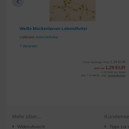
Weiße Mückenlarven Lebendfutter
Lieferzeit:
sofort lieferbar
7 Varianten
EUR
1,39 EUR
Unser bisheriger Preis
UR
1,29 EUR
Jetzt nur
iter
1,29 EUR pro Stück
sten
inkl. 7 % MwSt. zzgl.
Versandkosten
Mehr über...
Kundense
Widerrufsrecht
Tipps zur 