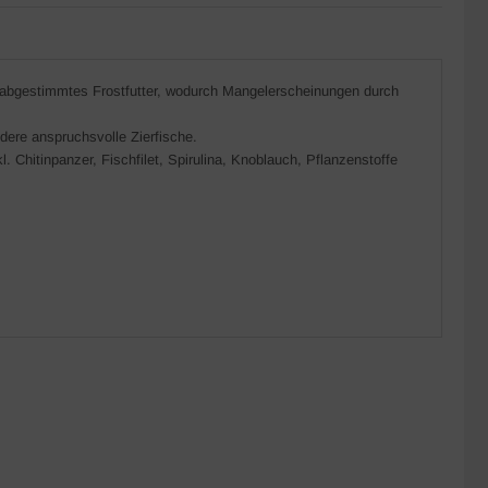
n abgestimmtes Frostfutter, wodurch Mangelerscheinungen durch
ndere anspruchsvolle Zierfische.
hitinpanzer, Fischfilet, Spirulina, Knoblauch, Pflanzenstoffe