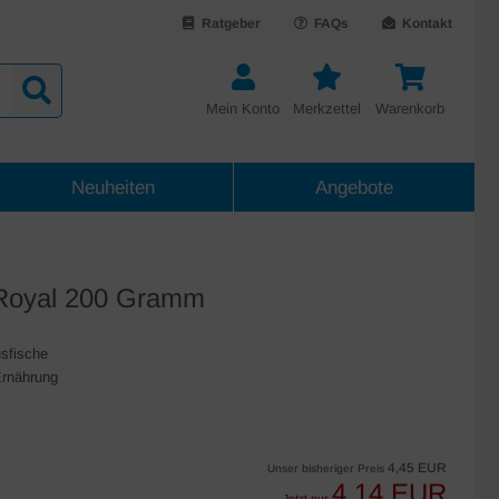
Ratgeber
FAQs
Kontakt
Mein Konto
Merkzettel
Warenkorb
Neuheiten
Angebote
 Royal 200 Gramm
usfische
Ernährung
4,45 EUR
Unser bisheriger Preis
4,14 EUR
Jetzt nur