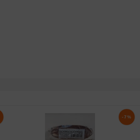
%
-7%