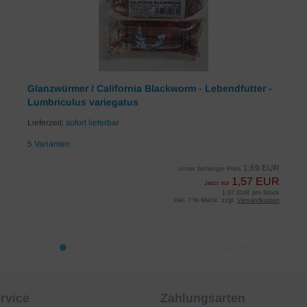
Glanzwürmer / California Blackworm - Lebendfutter -
Lumbriculus variegatus
Lieferzeit:
sofort lieferbar
5 Varianten
1,69 EUR
Unser bisheriger Preis
1,57 EUR
Jetzt nur
1,57 EUR pro Stück
inkl. 7 % MwSt. zzgl.
Versandkosten
rvice
Zahlungsarten