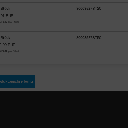
 Stück
80003527ST20
,01 EUR
5 EUR pro Stück
 Stück
80003527ST50
9,00 EUR
8 EUR pro Stück
oduktbeschreibung