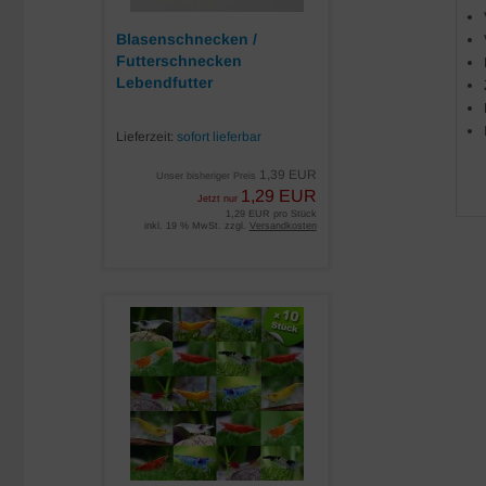
Blasenschnecken /
Futterschnecken
Lebendfutter
Lieferzeit:
sofort lieferbar
1,39 EUR
Unser bisheriger Preis
1,29 EUR
Jetzt nur
1,29 EUR pro Stück
inkl. 19 % MwSt. zzgl.
Versandkosten