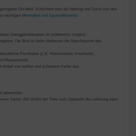
geringerer GH-Wert. Erleichtert wird die Haltung und Zucht von den
on wichtigen
Mineralien und Spurenelemente
.
deren Zwerggarnelenarten ist problemlos möglich.
ngtiere. Die Brut ist beim Verlassen der Bauchtasche des
sübliche Fischfutter (z.B. Flockenfutter, Frostfutter,
nd Pflanzenreste.
 Anteil von weißer und schwarzer Farbe aus.
ld abweichen.
nen Tieren. Die Größe der Tiere zum Zeitpunkt der Lieferung kann