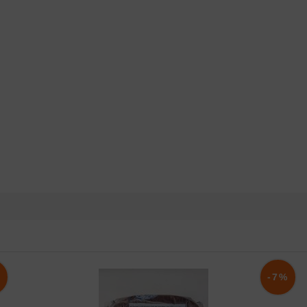
%
-7%