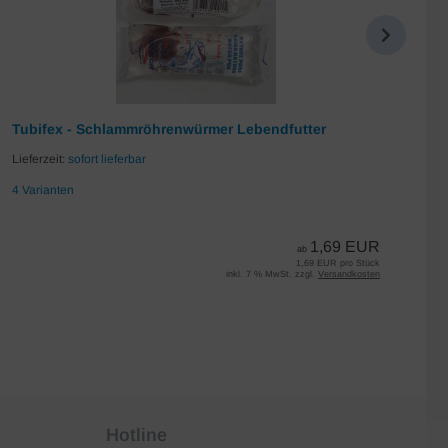
Tubifex - Schlammröhrenwürmer Lebendfutter
Da
Lieferzeit:
sofort lieferbar
Lie
4 Varianten
7 
1,69 EUR
ab
1,69 EUR pro Stück
inkl. 7 % MwSt. zzgl.
Versandkosten
Hotline