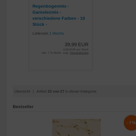
Regenbogenmix -
Garnelenmix -
verschiedene Farben - 10
Stück -
Lieferzeit:
1 Woche
39,99 EUR
4,00 EUR pro Stück
inkl. 7 % MwSt. zzgl.
Versandkosten
Übersicht
| Artikel
22 von 27
in dieser Kategorie
Bestseller
-10%
-7