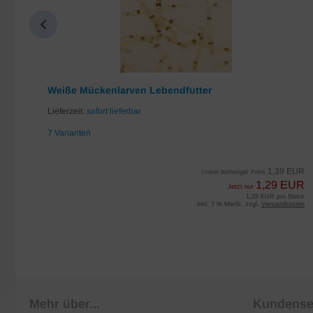
Weiße Mückenlarven Lebendfutter
Lieferzeit:
sofort lieferbar
7 Varianten
EUR
1,39 EUR
Unser bisheriger Preis
UR
1,29 EUR
Jetzt nur
iter
1,29 EUR pro Stück
sten
inkl. 7 % MwSt. zzgl.
Versandkosten
Mehr über...
Kundense