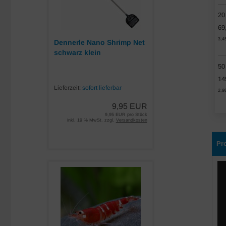
20
69
3,4
Dennerle Nano Shrimp Net
schwarz klein
50
14
Lieferzeit:
sofort lieferbar
2,9
9,95 EUR
9,95 EUR pro Stück
inkl. 19 % MwSt. zzgl.
Versandkosten
Pr