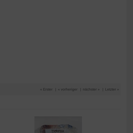
« Erster
|
« vorheriger
|
nächster »
|
Letzter »