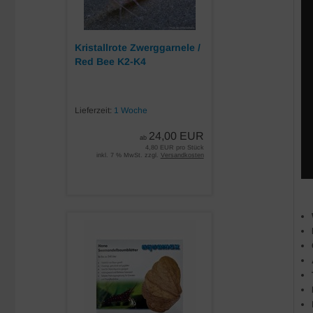
Kristallrote Zwerggarnele /
Red Bee K2-K4
Lieferzeit:
1 Woche
24,00 EUR
ab
4,80 EUR pro Stück
inkl. 7 % MwSt. zzgl.
Versandkosten