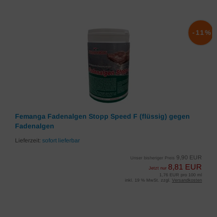
-11%
Femanga Fadenalgen Stopp Speed F (flüssig) gegen
Fadenalgen
Lieferzeit:
sofort lieferbar
9,90 EUR
Unser bisheriger Preis
8,81 EUR
Jetzt nur
1,76 EUR pro 100 ml
inkl. 19 % MwSt. zzgl.
Versandkosten