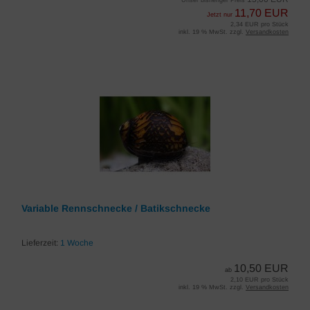
Unser bisheriger Preis
11,70 EUR
Jetzt nur
2,34 EUR pro Stück
inkl. 19 % MwSt. zzgl.
Versandkosten
Variable Rennschnecke / Batikschnecke
Lieferzeit:
1 Woche
10,50 EUR
ab
2,10 EUR pro Stück
inkl. 19 % MwSt. zzgl.
Versandkosten