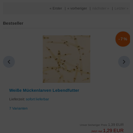
« Erster
|
« vorheriger
|
nächster »
|
Letzter »
Bestseller
%
-7%
Weiße Mückenlarven Lebendfutter
Lieferzeit:
sofort lieferbar
7 Varianten
1,39 EUR
Unser bisheriger Preis
1,29 EUR
Jetzt nur