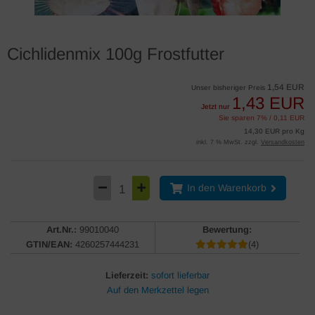
Cichlidenmix 100g Frostfutter
1,54 EUR
Unser bisheriger Preis
1,43 EUR
Jetzt nur
Sie sparen 7% / 0,11 EUR
14,30 EUR pro Kg
inkl. 7 % MwSt. zzgl.
Versandkosten
In den Warenkorb
Art.Nr.:
99010040
Bewertung:
GTIN/EAN:
4260257444231
(4)
Lieferzeit:
sofort lieferbar