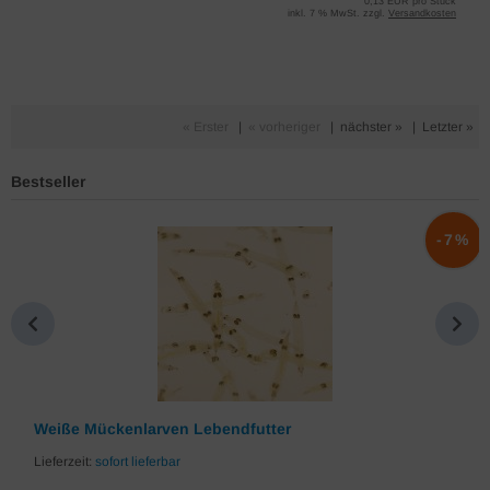
0,13 EUR pro Stück
inkl. 7 % MwSt. zzgl.
Versandkosten
« Erster
|
« vorheriger
|
nächster »
|
Letzter »
Bestseller
%
-7%
Weiße Mückenlarven Lebendfutter
Lieferzeit:
sofort lieferbar