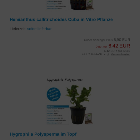
Hemianthus callitrichoides Cuba in Vitro Pflanze
Lieferzeit:
sofort lieferbar
6,90 EUR
Unser bisheriger Preis
6,42 EUR
Jetzt nur
6,42 EUR pro Stück
inkl. 7 % MwSt. zzgl.
Versandkosten
Hygrophila Polysperma im Topf