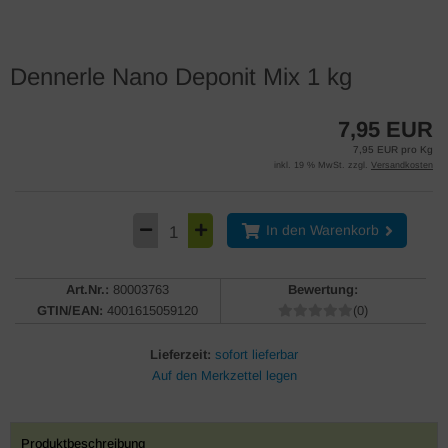
Dennerle Nano Deponit Mix 1 kg
7,95 EUR
7,95 EUR pro Kg
inkl. 19 % MwSt. zzgl.
Versandkosten
In den Warenkorb
Art.Nr.:
80003763
Bewertung:
GTIN/EAN:
4001615059120
(0)
Lieferzeit:
sofort lieferbar
Produktbeschreibung