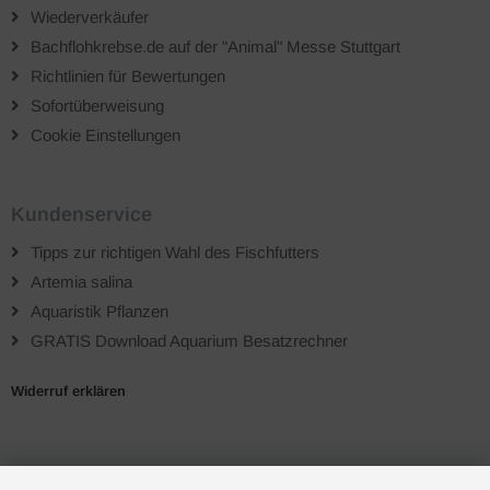
Wiederverkäufer
Bachflohkrebse.de auf der "Animal" Messe Stuttgart
Richtlinien für Bewertungen
Sofortüberweisung
Cookie Einstellungen
Kundenservice
Tipps zur richtigen Wahl des Fischfutters
Artemia salina
Aquaristik Pflanzen
GRATIS Download Aquarium Besatzrechner
Widerruf erklären