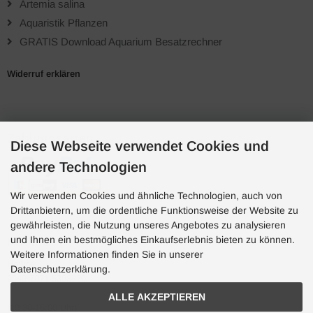
Artemia salina
Aquaristik Pflanzen
GRATIS Download Aquarium Besatzrechner
Widerruf erklären
Zahlungsarten
Diese Webseite verwendet Cookies und
andere Technologien
Wir verwenden Cookies und ähnliche Technologien, auch von
Drittanbietern, um die ordentliche Funktionsweise der Website zu
gewährleisten, die Nutzung unseres Angebotes zu analysieren
und Ihnen ein bestmögliches Einkaufserlebnis bieten zu können.
Hotline
Weitere Informationen finden Sie in unserer
Hotline
Datenschutzerklärung.
0049 7071 5398820
ALLE AKZEPTIEREN
(10:30-15:00 Uhr)