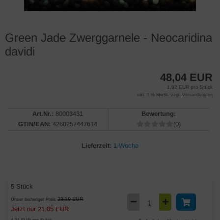
Green Jade Zwerggarnele - Neocaridina
davidi
48,04 EUR
1,92 EUR pro Stück
inkl. 7 % MwSt. zzgl.
Versandkosten
Art.Nr.:
80003431
Bewertung:
GTIN/EAN:
4260257447614
(0)
Lieferzeit:
1 Woche
5 Stück
23,39 EUR
Unser bisheriger Preis
Jetzt nur 21,05 EUR