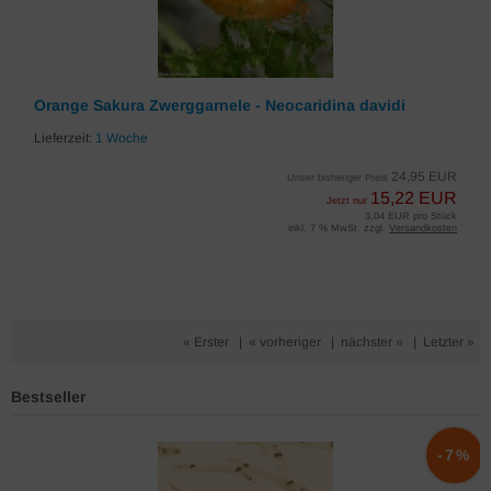
Orange Sakura Zwerggarnele - Neocaridina davidi
Lieferzeit:
1 Woche
24,95 EUR
Unser bisheriger Preis
15,22 EUR
Jetzt nur
3,04 EUR pro Stück
inkl. 7 % MwSt. zzgl.
Versandkosten
« Erster
|
« vorheriger
|
nächster »
|
Letzter »
Bestseller
%
-7%