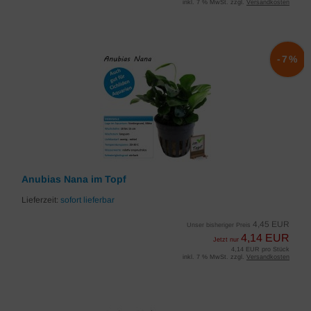
inkl. 7 % MwSt. zzgl.
Versandkosten
-7%
Anubias Nana im Topf
Lieferzeit:
sofort lieferbar
4,45 EUR
Unser bisheriger Preis
4,14 EUR
Jetzt nur
4,14 EUR pro Stück
inkl. 7 % MwSt. zzgl.
Versandkosten