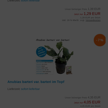
Lieferzeit:
sofort lieferbar
1,39 EUR
Unser bisheriger Preis
1,29 EUR
Jetzt nur
1,29 EUR pro Stück
inkl. 19 % MwSt. zzgl.
Versandkosten
-7%
Anubias barteri var. barteri im Topf
Lieferzeit:
sofort lieferbar
4,35 EUR
Unser bisheriger Preis
4,05 EUR
Jetzt nur
4,05 EUR pro Stück