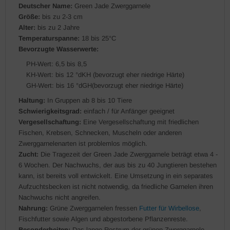
Deutscher Name:
Green Jade Zwerggarnele
Größe:
bis zu 2-3 cm
Alter:
bis zu 2 Jahre
Temperaturspanne:
18 bis 25°C
Bevorzugte Wasserwerte:
PH-Wert: 6,5 bis 8,5
KH-Wert: bis 12 °dKH (bevorzugt eher niedrige Härte)
GH-Wert: bis 16 °dGH(bevorzugt eher niedrige Härte)
Haltung:
In Gruppen ab 8 bis 10 Tiere
Schwierigkeitsgrad:
einfach / für Anfänger geeignet
Vergesellschaftung:
Eine Vergesellschaftung mit friedlichen
Fischen, Krebsen, Schnecken, Muscheln oder anderen
Zwerggarnelenarten ist problemlos möglich.
Zucht:
Die Tragezeit der Green Jade Zwerggarnele beträgt etwa 4 -
6 Wochen. Der Nachwuchs, der aus bis zu 40 Jungtieren bestehen
kann, ist bereits voll entwickelt. Eine Umsetzung in ein separates
Aufzuchtsbecken ist nicht notwendig, da friedliche Garnelen ihren
Nachwuchs nicht angreifen.
Nahrung:
Grüne Zwerggarnelen fressen
Futter für Wirbellose
,
Fischfutter sowie Algen und abgestorbene Pflanzenreste.
Besonderheiten:
Das lange Rostrum der grünen Zwerggarnele