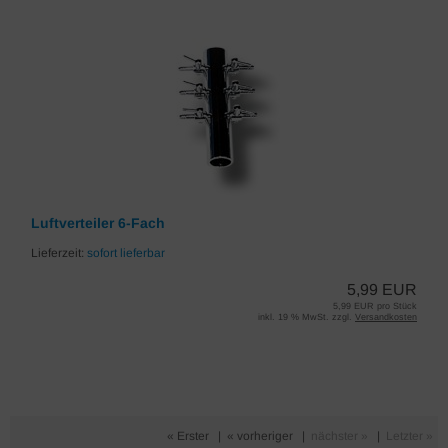
Luftverteiler 6-Fach
Lieferzeit:
sofort lieferbar
5,99 EUR
5,99 EUR pro Stück
inkl. 19 % MwSt. zzgl.
Versandkosten
« Erster
|
« vorheriger
|
nächster »
|
Letzter »