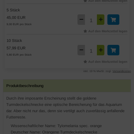
Auf den Merkzettel legen
5 Stück
45,00 EUR
9,00 EUR pro Stück
Auf den Merkzettel legen
10 Stück
57,99 EUR
5,80 EUR pro Stück
Auf den Merkzettel legen
inkl. 19 % MwSt. zzgl.
Versandkosten
Produktbeschreibung
Durch ihre imposante Erscheinung stellt die goldene
Turmdeckelschnecke eine optische Bereicherung für das Aquarium
dar. Aber nicht nur das, denn sie vertilgt auch zuverlässig anfallende
Futterreste.
Wissenschaftlicher Name: Tylomelania spec. orange
Deutscher Name: Orangene Turmdeckelschnecke