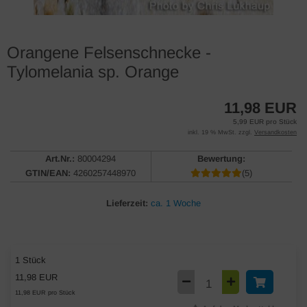
Orangene Felsenschnecke -
Tylomelania sp. Orange
11,98 EUR
5,99 EUR pro Stück
inkl. 19 % MwSt. zzgl.
Versandkosten
Art.Nr.:
80004294
Bewertung:
GTIN/EAN:
4260257448970
(5)
Lieferzeit:
ca. 1 Woche
1 Stück
11,98 EUR
11,98 EUR pro Stück