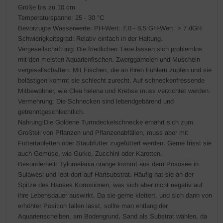
Größe bis zu 10 cm
Temperaturspanne: 25 - 30 °C
Bevorzugte Wasserwerte: PH-Wert: 7,0 - 8,5 GH-Wert: > 7 dGH
Schwierigkeitsgrad: Relativ einfach in der Haltung.
Vergesellschaftung: Die friedlichen Tiere lassen sich problemlos
mit den meisten Aquarienfischen, Zwerggarnelen und Muscheln
vergesellschaften. Mit Fischen, die an ihren Fühlern zupfen und sie
belästigen kommt sie schlecht zurecht. Auf schneckenfressende
Mitbewohner, wie Clea helena und Krebse muss verzichtet werden.
Vermehrung: Die Schnecken sind lebendgebärend und
getrenntgeschlechtlich.
Nahrung:Die Goldene Turmdeckelschnecke ernährt sich zum
Großteil von Pflanzen und Pflanzenabfällen, muss aber mit
Futtertabletten oder Staubfutter zugefüttert werden. Gerne frisst sie
auch Gemüse, wie Gurke, Zucchini oder Karotten.
Besonderheit: Tylomelania orange kommt aus dem Pososee in
Sulawesi und lebt dort auf Hartsubstrat. Häufig hat sie an der
Spitze des Hauses Korrosionen, was sich aber nicht negativ auf
ihre Lebensdauer auswirkt. Da sie gerne klettert, und sich dann von
erhöhter Position fallen lässt, sollte man entlang der
Aquarienscheiben, am Bodengrund, Sand als Substrat wählen, da