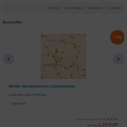
« Erster
|
« vorheriger
|
nächster »
|
Letzter »
Bestseller
%
-7%
Weiße Mückenlarven Lebendfutter
Lieferzeit:
sofort lieferbar
7 Varianten
1,39 EUR
Unser bisheriger Preis
1,29 EUR
Jetzt nur