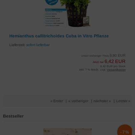
Hemianthus callitrichoides Cuba in Vitro Pflanze
Lieferzeit:
sofort lieferbar
6,90 EUR
Unser bisheriger Preis
6,42 EUR
Jetzt nur
6,42 EUR pro Stück
inkl. 7 % MwSt. zzgl.
Versandkosten
« Erster
|
« vorheriger
|
nächster »
|
Letzter »
Bestseller
%
-7%