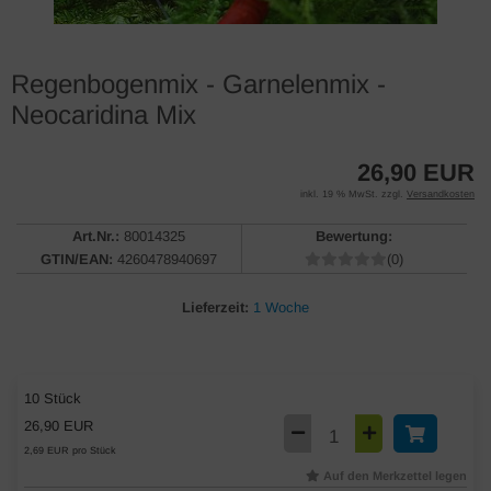
Regenbogenmix - Garnelenmix -
Neocaridina Mix
26,90 EUR
inkl. 19 % MwSt. zzgl.
Versandkosten
Art.Nr.:
80014325
Bewertung:
GTIN/EAN:
4260478940697
(0)
Lieferzeit:
1 Woche
10 Stück
26,90 EUR
2,69 EUR pro Stück
Auf den Merkzettel legen