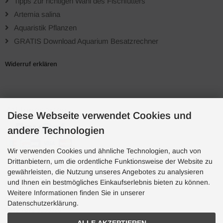
Tipps zur richtigen Wahl des Fischfutters
Artemia salina
Aquaristik Pflanzen
GRATIS Download Aquarium Besatzrechner
Widerruf erklären
Zahlungsarten
Diese Webseite verwendet Cookies und
andere Technologien
Wir verwenden Cookies und ähnliche Technologien, auch von
Drittanbietern, um die ordentliche Funktionsweise der Website zu
gewährleisten, die Nutzung unseres Angebotes zu analysieren
und Ihnen ein bestmögliches Einkaufserlebnis bieten zu können.
Hotline
Weitere Informationen finden Sie in unserer
Hotline
Datenschutzerklärung.
0049 7071 5398820