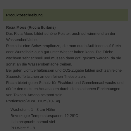
Produktbeschreibung
Ricia Moos (Riccia fluitans)
Das Ricia Moos bildet schöne Polster, auch schwimmend an der
Wasseroberfläche.
Riccia ist eine Schwimmpflanze, die man durch Aufbinden auf Stein
oder Wurzelholz auch gut unter Wasser halten kann. Die Triebe
wachsen sehr schnell und müssen dann ggf. gekürzt werden, da sie
sonst an die Wasseroberfläche treiben.
Bei guten Lichtverhältnissen und CO2-Zugabe bilden sich zahlreiche
Sauerstoffbläschen an den feinen Triebspitzen.
Riccia bietet guten Schutz für Fischbrut und Garnelennachwuchs und
dürfte den meisten Aquarianern durch die asiatischen Einrichtungen
von Takashi Amano bekannt sein.
Portionsgröße ca. 110ml/10-14g
Wachstum: 1 - 3 cm Höhe
Bevorzugte Temperaturspanne: 12-28°C
Lichtanspruch: normal-viel
PH-Wert: 5 - 8