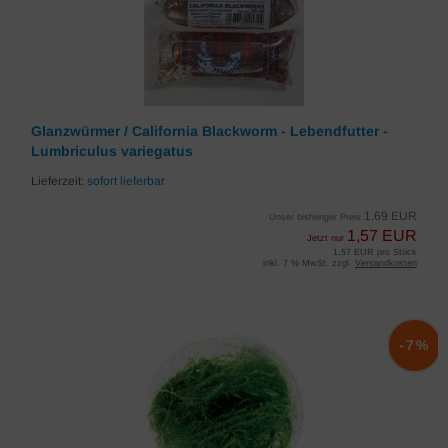
Glanzwürmer / California Blackworm - Lebendfutter -
Lumbriculus variegatus
Lieferzeit:
sofort lieferbar
1,69 EUR
Unser bisheriger Preis
1,57 EUR
Jetzt nur
1,57 EUR pro Stück
inkl. 7 % MwSt. zzgl.
Versandkosten
-7%