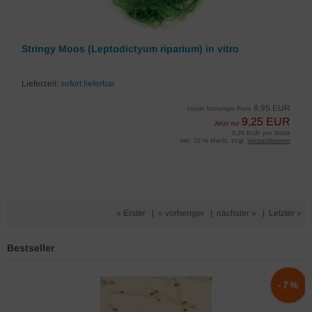
Stringy Moos (Leptodictyum riparium) in vitro
Lieferzeit:
sofort lieferbar
9,95 EUR
Unser bisheriger Preis
9,25 EUR
Jetzt nur
9,25 EUR pro Stück
inkl. 19 % MwSt. zzgl.
Versandkosten
« Erster
|
« vorheriger
|
nächster »
|
Letzter »
Bestseller
%
-7%