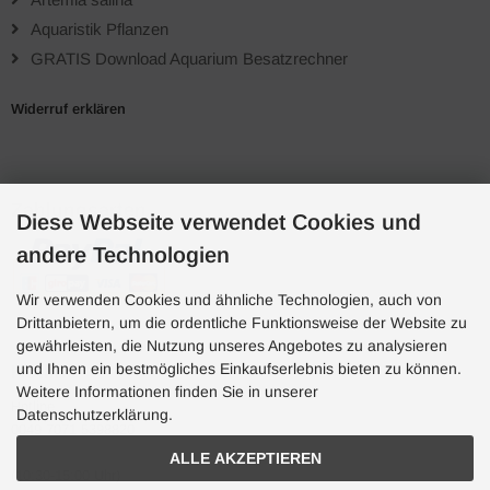
Aquaristik Pflanzen
GRATIS Download Aquarium Besatzrechner
Widerruf erklären
Zahlungsarten
Diese Webseite verwendet Cookies und
andere Technologien
Wir verwenden Cookies und ähnliche Technologien, auch von
Drittanbietern, um die ordentliche Funktionsweise der Website zu
gewährleisten, die Nutzung unseres Angebotes zu analysieren
und Ihnen ein bestmögliches Einkaufserlebnis bieten zu können.
Hotline
Weitere Informationen finden Sie in unserer
Hotline
Datenschutzerklärung.
0049 7071 5398820
ALLE AKZEPTIEREN
(10:30-15:00 Uhr)