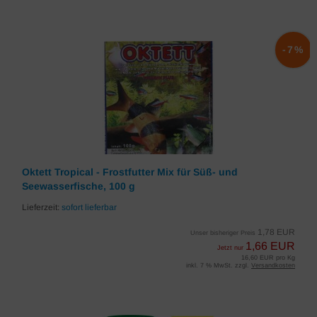
-7%
Oktett Tropical - Frostfutter Mix für Süß- und
Seewasserfische, 100 g
Lieferzeit:
sofort lieferbar
1,78 EUR
Unser bisheriger Preis
1,66 EUR
Jetzt nur
16,60 EUR pro Kg
inkl. 7 % MwSt. zzgl.
Versandkosten