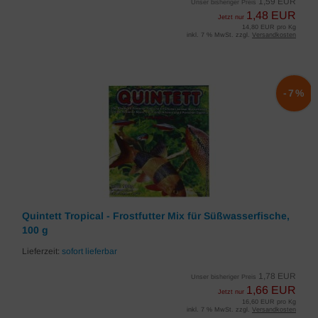
1,59 EUR
Unser bisheriger Preis
1,48 EUR
Jetzt nur
14,80 EUR pro Kg
inkl. 7 % MwSt. zzgl.
Versandkosten
-7%
Quintett Tropical - Frostfutter Mix für Süßwasserfische,
100 g
Lieferzeit:
sofort lieferbar
1,78 EUR
Unser bisheriger Preis
1,66 EUR
Jetzt nur
16,60 EUR pro Kg
inkl. 7 % MwSt. zzgl.
Versandkosten