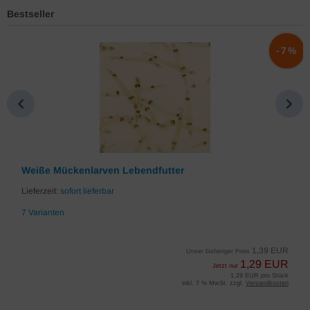
Bestseller
%
-7%
Weiße Mückenlarven Lebendfutter
Lieferzeit:
sofort lieferbar
7 Varianten
1,39 EUR
Unser bisheriger Preis
1,29 EUR
Jetzt nur
1,29 EUR pro Stück
inkl. 7 % MwSt. zzgl.
Versandkosten