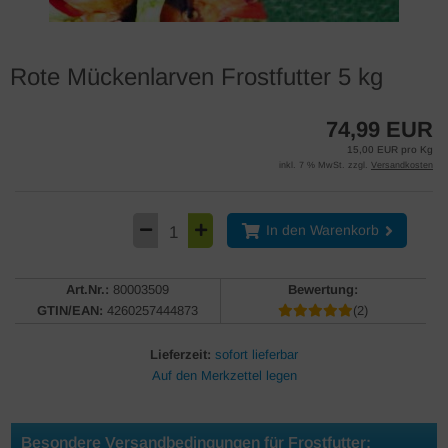
Rote Mückenlarven Frostfutter 5 kg
74,99 EUR
15,00 EUR pro Kg
inkl. 7 % MwSt. zzgl.
Versandkosten
In den Warenkorb
Art.Nr.:
80003509
Bewertung:
GTIN/EAN:
4260257444873
(2)
Lieferzeit:
sofort lieferbar
Besondere Versandbedingungen für Frostfutter: