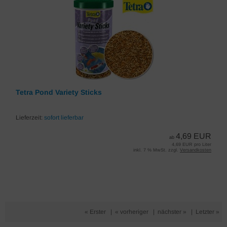
Tetra Pond Variety Sticks
Lieferzeit:
sofort lieferbar
4,69 EUR
ab
4,69 EUR pro Liter
inkl. 7 % MwSt. zzgl.
Versandkosten
« Erster
|
« vorheriger
|
nächster »
|
Letzter »