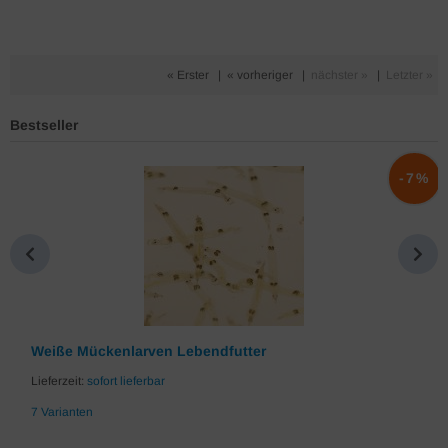
« Erster
|
« vorheriger
|
nächster »
|
Letzter »
Bestseller
%
-7%
Weiße Mückenlarven Lebendfutter
Lieferzeit:
sofort lieferbar
7 Varianten