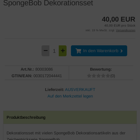
SpongeBob Dekorationsset
40,00 EUR
40,00 EUR pro Stück
inkl. 19 % MwSt. zzgl.
Versandkosten
In den Warenkorb
Art.Nr.:
80003086
Bewertung:
GTIN/EAN:
0030172044441
(0)
Lieferzeit:
AUSVERKAUFT
Produktbeschreibung
Dekorationsset mit vielen SpongeBob Dekorationsartikeln aus der
Zeichentrickserie SpongeBob.