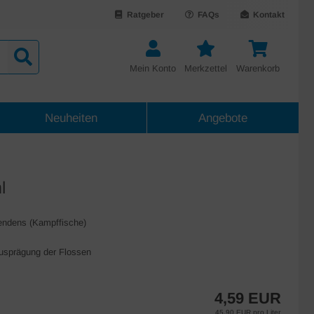
Ratgeber
FAQs
Kontakt
Mein Konto
Merkzettel
Warenkorb
Neuheiten
Angebote
l
lendens (Kampffische)
Ausprägung der Flossen
4,59 EUR
45,90 EUR pro Liter