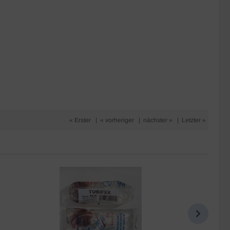
« Erster
|
« vorheriger
|
nächster »
|
Letzter »