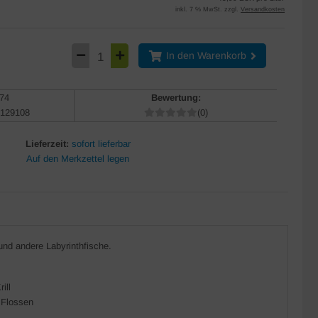
inkl. 7 % MwSt. zzgl.
Versandkosten
In den Warenkorb
74
Bewertung:
129108
(0)
Lieferzeit:
sofort lieferbar
und andere Labyrinthfische.
ill
 Flossen