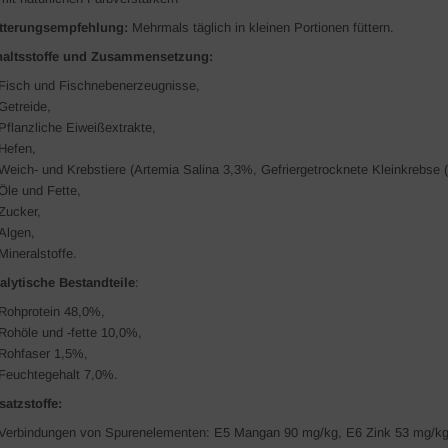
tterungsempfehlung:
Mehrmals täglich in kleinen Portionen füttern.
haltsstoffe und Zusammensetzung:
Fisch und Fischnebenerzeugnisse,
Getreide,
Pflanzliche Eiweißextrakte,
Hefen,
Weich- und Krebstiere (Artemia Salina 3,3%, Gefriergetrocknete Kleinkrebse 
Öle und Fette,
Zucker,
Algen,
Mineralstoffe.
alytische Bestandteile
:
Rohprotein 48,0%,
Rohöle und -fette 10,0%,
Rohfaser 1,5%,
Feuchtegehalt 7,0%.
satzstoffe:
Verbindungen von Spurenelementen: E5 Mangan 90 mg/kg, E6 Zink 53 mg/kg, 