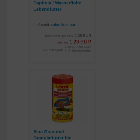
Daphnia / Wasserflöhe
Lebendfutter
Lieferzeit:
sofort lieferbar
1,39 EUR
Unser bisheriger Preis
1,29 EUR
Jetzt nur
1,29 EUR pro Stück
inkl. 7 % MwSt. zzgl.
Versandkosten
Sera Granured -
Granulatfutter für