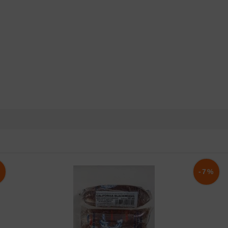
%
-7%