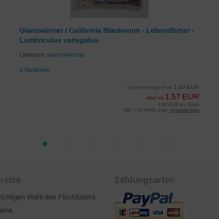
Glanzwürmer / California Blackworm - Lebendfutter -
Lumbriculus variegatus
Lieferzeit:
sofort lieferbar
5 Varianten
1,69 EUR
Unser bisheriger Preis
1,57 EUR
Jetzt nur
1,57 EUR pro Stück
inkl. 7 % MwSt. zzgl.
Versandkosten
rvice
Zahlungsarten
richtigen Wahl des Fischfutters
lina