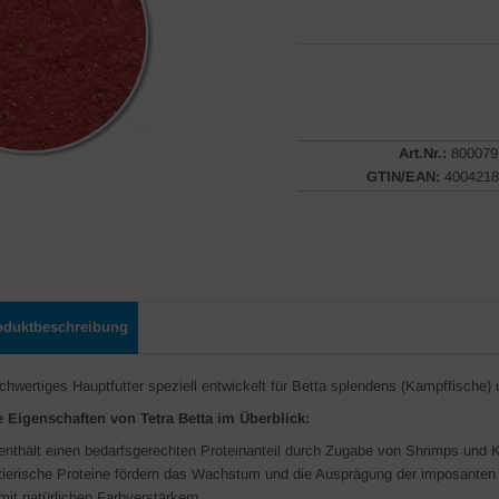
Art.Nr.:
800079
GTIN/EAN:
4004218
oduktbeschreibung
chwertiges Hauptfutter speziell entwickelt für Betta splendens (Kampffische) 
e Eigenschaften von Tetra Betta im Überblick:
enthält einen bedarfsgerechten Proteinanteil durch Zugabe von Shrimps und Kr
tierische Proteine fördern das Wachstum und die Ausprägung der imposanten
mit natürlichen Farbverstärkern