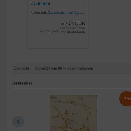
Cichliden
Lieferzeit:
Derzeit nicht verfügbar.
7,64 EUR
ab
3,06 EUR pro 100 ml
inkl. 7 % MwSt. zzgl.
Versandkosten
Übersicht
| Artikel
24 von 50
in dieser Kategorie
Bestseller
-10%
-7