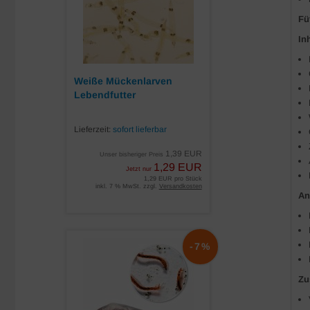
Fü
In
Weiße Mückenlarven
Lebendfutter
Lieferzeit:
sofort lieferbar
1,39 EUR
Unser bisheriger Preis
1,29 EUR
Jetzt nur
1,29 EUR pro Stück
inkl. 7 % MwSt. zzgl.
Versandkosten
An
-7%
Zu