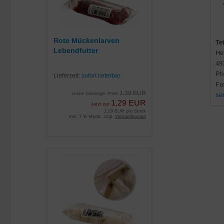
Rote Mückenlarven
Te
Lebendfutter
He
49
Ph
Lieferzeit:
sofort lieferbar
Fa
1,39 EUR
Unser bisheriger Preis
se
1,29 EUR
Jetzt nur
1,29 EUR pro Stück
inkl. 7 % MwSt. zzgl.
Versandkosten