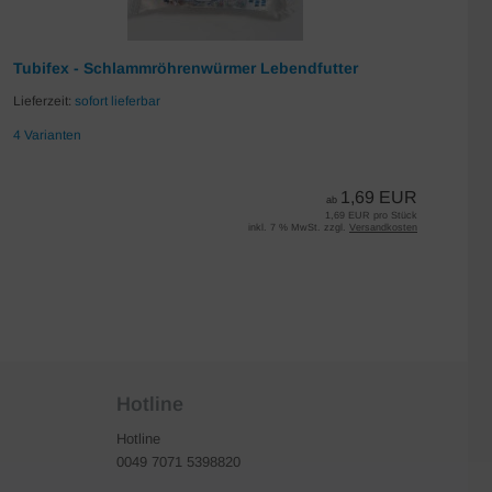
Tubifex - Schlammröhrenwürmer Lebendfutter
Da
Lieferzeit:
sofort lieferbar
Lie
4 Varianten
7 
1,69 EUR
ab
1,69 EUR pro Stück
inkl. 7 % MwSt. zzgl.
Versandkosten
Hotline
Hotline
0049 7071 5398820