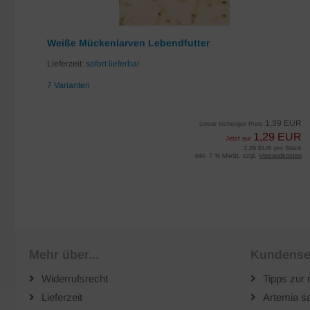
Weiße Mückenlarven Lebendfutter
Lieferzeit:
sofort lieferbar
7 Varianten
EUR
1,39 EUR
Unser bisheriger Preis
UR
1,29 EUR
Jetzt nur
iter
1,29 EUR pro Stück
sten
inkl. 7 % MwSt. zzgl.
Versandkosten
Mehr über...
Kundense
Widerrufsrecht
Tipps zur 
Lieferzeit
Artemia sa