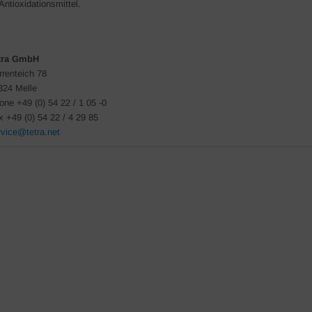
Antioxidationsmittel.
tra GmbH
rrenteich 78
324 Melle
one +49 (0) 54 22 / 1 05 -0
x +49 (0) 54 22 / 4 29 85
rvice@tetra.net