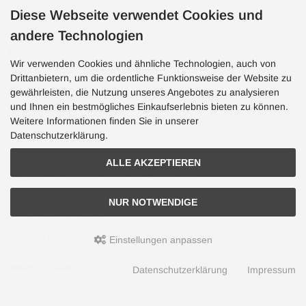
Diese Webseite verwendet Cookies und
Versandkosten
Wiederverkäufer
andere Technologien
Bachflohkrebse.de auf der "Animal" Messe Stuttgart
Wir verwenden Cookies und ähnliche Technologien, auch von
Richtlinien für Bewertungen
Drittanbietern, um die ordentliche Funktionsweise der Website zu
Sofortüberweisung
gewährleisten, die Nutzung unseres Angebotes zu analysieren
und Ihnen ein bestmögliches Einkaufserlebnis bieten zu können.
Cookie Einstellungen
Weitere Informationen finden Sie in unserer
Datenschutzerklärung.
Kundenservice
ALLE AKZEPTIEREN
Tipps zur richtigen Wahl des Fischfutters
Artemia salina
NUR NOTWENDIGE
Aquaristik Pflanzen
GRATIS Download Aquarium Besatzrechner
Einstellungen anpassen
Widerruf erklären
Datenschutzerklärung
Impressum