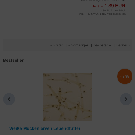
1,39 EUR
Jetzt nur
1,39 EUR pro Stück
inkl. 7 % MwSt. zzgl.
Versandkosten
« Erster
|
« vorheriger
|
nächster »
|
Letzter »
Bestseller
%
-7%
Weiße Mückenlarven Lebendfutter