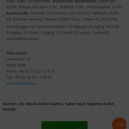
Fette, Algen, Mineralstoffe.
Analytische Bestandteile:
Rohprotein
43,0%, Rohöle und -fette 4,0%, Rohfaser 2,0%, Feuchtegehalt 11,0%.
Zusatzstoffe:
Vitamine, Provitamine und chemisch definierte Stoffe
mit ähnlicher Wirkung: Vitamin A 6880 IE/kg, Vitamin D
210 IE/kg.
3
Verbindungen von Spurenelementen: E5 Mangan 23 mg/kg, E6 Zink
14 mg/kg, E1 Eisen 9 mg/kg, E3 Cobalt 0,2 mg/kg. Farbstoffe,
Antioxidationsmittel.
Tetra GmbH
Herrenteich 78
49324 Melle
Phone +49 (0) 54 22 / 1 05 -0
Fax +49 (0) 54 22 / 4 29 85
service@tetra.net
Kunden, die diesen Artikel kauften, haben auch folgende Artikel
bestellt:
-7%