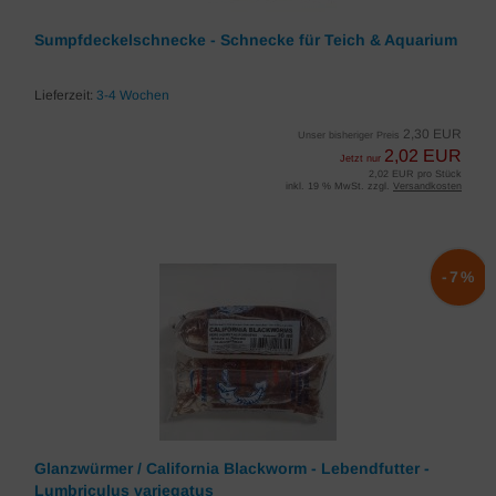
Sumpfdeckelschnecke - Schnecke für Teich & Aquarium
Lieferzeit:
3-4 Wochen
2,30 EUR
Unser bisheriger Preis
2,02 EUR
Jetzt nur
2,02 EUR pro Stück
inkl. 19 % MwSt. zzgl.
Versandkosten
-7%
Glanzwürmer / California Blackworm - Lebendfutter -
Lumbriculus variegatus