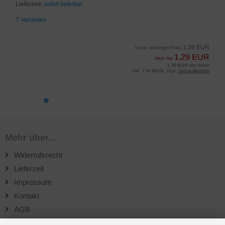
Lieferzeit:
sofort lieferbar
7 Varianten
1,39 EUR
Unser bisheriger Preis
1,29 EUR
Jetzt nur
1,29 EUR pro Stück
inkl. 7 % MwSt. zzgl.
Versandkosten
Mehr über...
Widerrufsrecht
Lieferzeit
Impressum
Kontakt
AGB
Datenschutz