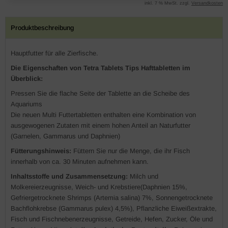
inkl. 7 % MwSt. zzgl.
Versandkosten
Produktbeschreibung
Hauptfutter für alle Zierfische.
Die Eigenschaften von Tetra Tablets Tips Hafttabletten im
Überblick:
Pressen Sie die flache Seite der Tablette an die Scheibe des
Aquariums
Die neuen Multi Futtertabletten enthalten eine Kombination von
ausgewogenen Zutaten mit einem hohen Anteil an Naturfutter
(Garnelen, Gammarus und Daphnien)
Fütterungshinweis:
Füttern Sie nur die Menge, die ihr Fisch
innerhalb von ca. 30 Minuten aufnehmen kann.
Inhaltsstoffe und
Zusammensetzung:
Milch und
Molkereierzeugnisse, Weich- und Krebstiere(Daphnien 15%,
Gefriergetrocknete Shrimps (Artemia salina) 7%, Sonnengetrocknete
Bachflohkrebse (Gammarus pulex) 4,5%), Pflanzliche Eiweißextrakte,
Fisch und Fischnebenerzeugnisse, Getreide, Hefen, Zucker, Öle und