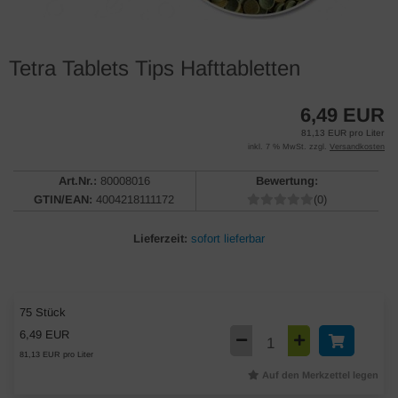
Tetra Tablets Tips Hafttabletten
6,49 EUR
81,13 EUR pro Liter
inkl. 7 % MwSt. zzgl.
Versandkosten
Art.Nr.:
80008016
Bewertung:
GTIN/EAN:
4004218111172
(0)
Lieferzeit:
sofort lieferbar
75 Stück
6,49 EUR
81,13 EUR pro Liter
Auf den Merkzettel legen