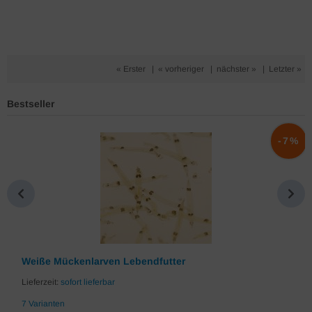
« Erster
|
« vorheriger
|
nächster »
|
Letzter »
Bestseller
%
-7%
Weiße Mückenlarven Lebendfutter
Lieferzeit:
sofort lieferbar
7 Varianten