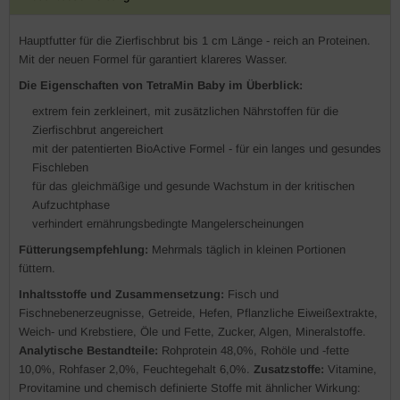
Hauptfutter für die Zierfischbrut bis 1 cm Länge - reich an Proteinen.
Mit der neuen Formel für garantiert klareres Wasser.
Die Eigenschaften von TetraMin Baby im Überblick:
extrem fein zerkleinert, mit zusätzlichen Nährstoffen für die
Zierfischbrut angereichert
mit der patentierten BioActive Formel - für ein langes und gesundes
Fischleben
für das gleichmäßige und gesunde Wachstum in der kritischen
Aufzuchtphase
verhindert ernährungsbedingte Mangelerscheinungen
Fütterungsempfehlung:
Mehrmals täglich in kleinen Portionen
füttern.
Inhaltsstoffe und
Zusammensetzung:
Fisch und
Fischnebenerzeugnisse, Getreide, Hefen, Pflanzliche Eiweißextrakte,
Weich- und Krebstiere, Öle und Fette, Zucker, Algen, Mineralstoffe.
Analytische Bestandteile:
Rohprotein 48,0%, Rohöle und -fette
10,0%, Rohfaser 2,0%, Feuchtegehalt 6,0%.
Zusatzstoffe:
Vitamine,
Provitamine und chemisch definierte Stoffe mit ähnlicher Wirkung: