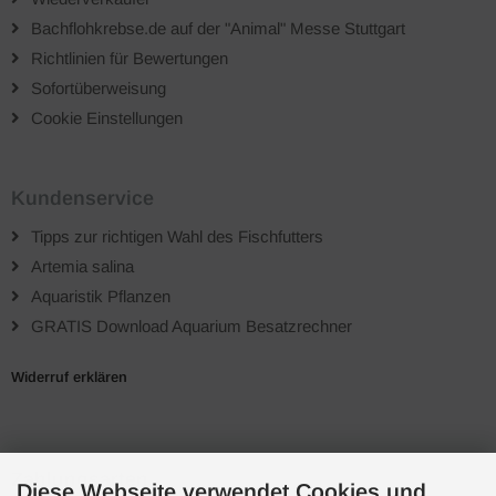
Bachflohkrebse.de auf der "Animal" Messe Stuttgart
Richtlinien für Bewertungen
Sofortüberweisung
Cookie Einstellungen
Kundenservice
Tipps zur richtigen Wahl des Fischfutters
Artemia salina
Aquaristik Pflanzen
GRATIS Download Aquarium Besatzrechner
Widerruf erklären
Zahlungsarten
Diese Webseite verwendet Cookies und