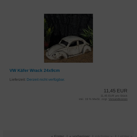
VW Käfer Wrack 24x9cm
Lieferzeit:
Derzeit nicht verfügbar.
11,45 EUR
11,45 EUR pro Stück
inkl. 19 % MwSt. zzgl.
Versandkosten
« Erster
|
« vorheriger
|
nächster »
|
Letzter »