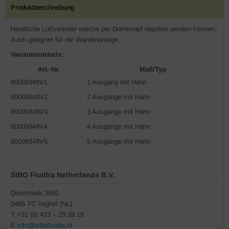
Produktbeschreibung
Handliche Luftverteiler welche per Drehknopf reguliert werden können.
Auch geeignet für die Wandmontage.
Variantendetails:
Art.-Nr.
Maß/Typ
80009349V1
1 Ausgang mit Hahn
80009349V2
2 Ausgänge mit Hahn
80009349V3
3 Ausgänge mit Hahn
80009349V4
4 Ausgänge mit Hahn
80009349V5
5 Ausgänge mit Hahn
SIBO Fluidra Netherlands B.V.
Doornhoek 3950
5465 TC Veghel (NL)
T +31 (0) 413 – 29.39.18
E
info@sibofluidra.nl