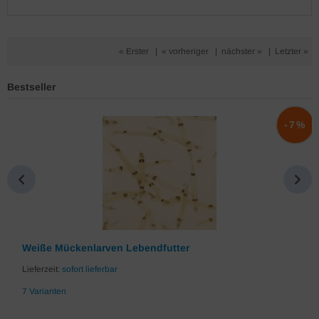
« Erster
|
« vorheriger
|
nächster »
|
Letzter »
Bestseller
%
-7%
Weiße Mückenlarven Lebendfutter
Lieferzeit:
sofort lieferbar
7 Varianten