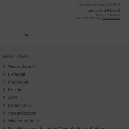
1,39 EUR
Unser bisheriger Preis
1,29 EUR
Jetzt nur
1,29 EUR pro Stück
inkl. 7 % MwSt. zzgl.
Versandkosten
Mehr über...
Widerrufsrecht
Lieferzeit
Impressum
Kontakt
AGB
Datenschutz
Versandkosten
Wiederverkäufer
Bachflohkrebse.de auf der "Animal" Messe Stuttgart