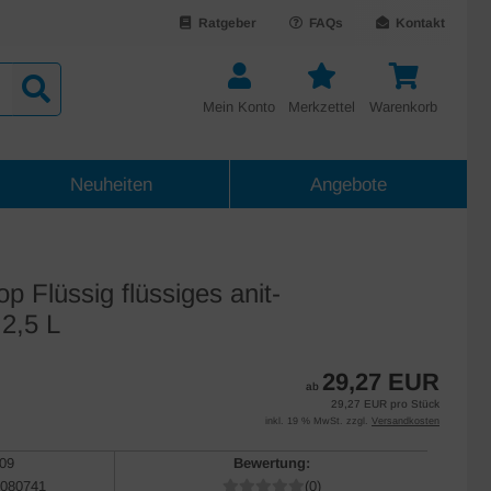
Ratgeber
FAQs
Kontakt
Mein Konto
Merkzettel
Warenkorb
Neuheiten
Angebote
p Flüssig flüssiges anit-
 2,5 L
29,27 EUR
ab
29,27 EUR pro Stück
inkl. 19 % MwSt. zzgl.
Versandkosten
09
Bewertung:
080741
(0)