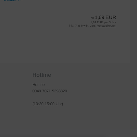
4 Varianten
7 
1,69 EUR
ab
1,69 EUR pro Stück
inkl. 7 % MwSt. zzgl.
Versandkosten
Hotline
Hotline
0049 7071 5398820
(10:30-15:00 Uhr)