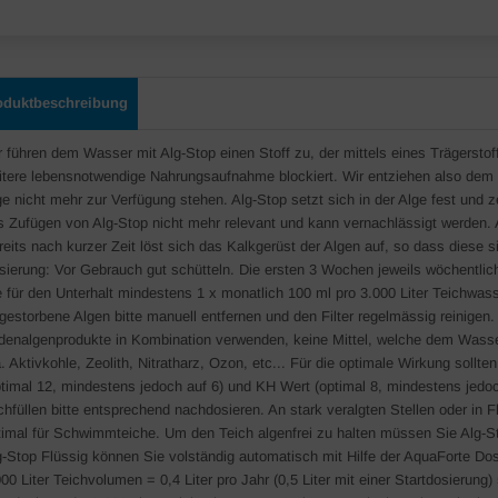
oduktbeschreibung
r führen dem Wasser mit Alg-Stop einen Stoff zu, der mittels eines Trägerstof
itere lebensnotwendige Nahrungsaufnahme blockiert. Wir entziehen also dem W
ge nicht mehr zur Verfügung stehen. Alg-Stop setzt sich in der Alge fest und 
s Zufügen von Alg-Stop nicht mehr relevant und kann vernachlässigt werden.
reits nach kurzer Zeit löst sich das Kalkgerüst der Algen auf, so dass diese
sierung: Vor Gebrauch gut schütteln. Die ersten 3 Wochen jeweils wöchentlic
e für den Unterhalt mindestens 1 x monatlich 100 ml pro 3.000 Liter Teichwass
gestorbene Algen bitte manuell entfernen und den Filter regelmässig reinigen
denalgenprodukte in Kombination verwenden, keine Mittel, welche dem Wasser
a. Aktivkohle, Zeolith, Nitratharz, Ozon, etc... Für die optimale Wirkung soll
ptimal 12, mindestens jedoch auf 6) und KH Wert (optimal 8, mindestens jedo
chfüllen bitte entsprechend nachdosieren. An stark veralgten Stellen oder in 
timal für Schwimmteiche. Um den Teich algenfrei zu halten müssen Sie Alg-S
g-Stop Flüssig können Sie volständig automatisch mit Hilfe der AquaForte Do
00 Liter Teichvolumen = 0,4 Liter pro Jahr (0,5 Liter mit einer Startdosierung) 