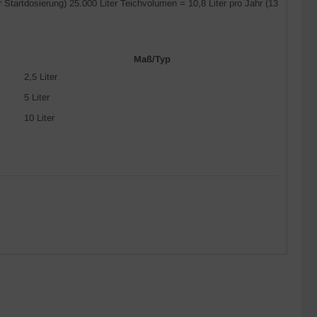
er Startdosierung) 25.000 Liter Teichvolumen = 10,8 Liter pro Jahr (13
Maß/Typ
2,5 Liter
5 Liter
10 Liter