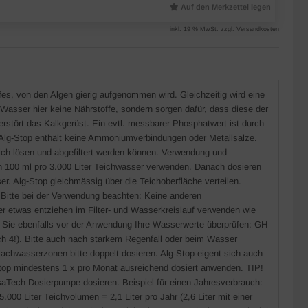
Auf den Merkzettel legen
inkl. 19 % MwSt. zzgl.
Versandkosten
fes, von den Algen gierig aufgenommen wird. Gleichzeitig wird eine
asser hier keine Nährstoffe, sondern sorgen dafür, dass diese der
zerstört das Kalkgerüst. Ein evtl. messbarer Phosphatwert ist durch
 Alg-Stop enthält keine Ammoniumverbindungen oder Metallsalze.
 sich lösen und abgefiltert werden können. Verwendung und
h 100 ml pro 3.000 Liter Teichwasser verwenden. Danach dosieren
er. Alg-Stop gleichmässig über die Teichoberfläche verteilen.
. Bitte bei der Verwendung beachten: Keine anderen
 etwas entziehen im Filter- und Wasserkreislauf verwenden wie
ten Sie ebenfalls vor der Anwendung Ihre Wasserwerte überprüfen: GH
ch 4!). Bitte auch nach starkem Regenfall oder beim Wasser
Flachwasserzonen bitte doppelt dosieren. Alg-Stop eigent sich auch
top mindestens 1 x pro Monat ausreichend dosiert anwenden. TIP!
saTech Dosierpumpe dosieren. Beispiel für einen Jahresverbrauch:
5.000 Liter Teichvolumen = 2,1 Liter pro Jahr (2,6 Liter mit einer