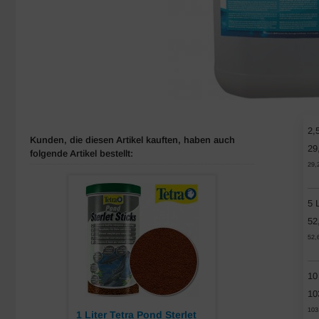
2,5
Kunden, die diesen Artikel kauften, haben auch
29
folgende Artikel bestellt:
29,
5 L
52
52,
10
10
103
1 Liter Tetra Pond Sterlet