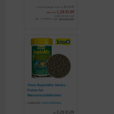
1,45 EUR
Unser bisheriger Preis
1,29 EUR
Jetzt nur
2,58 EUR pro Liter
inkl. 7 % MwSt. zzgl.
Versandkosten
Tetra ReptoMin Sticks -
Futter für
Wasserschildkröten
Lieferzeit:
sofort lieferbar
3,28 EUR
ab