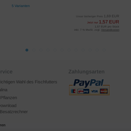
5 Varianten
1,69 EUR
Unser bisheriger Preis
1,57 EUR
Jetzt nur
1,57 EUR pro Stück
inkl. 7 % MwSt. zzgl.
Versandkosten
rvice
Zahlungsarten
richtigen Wahl des Fischfutters
lina
 Pflanzen
ownload
Besatzrechner
ären