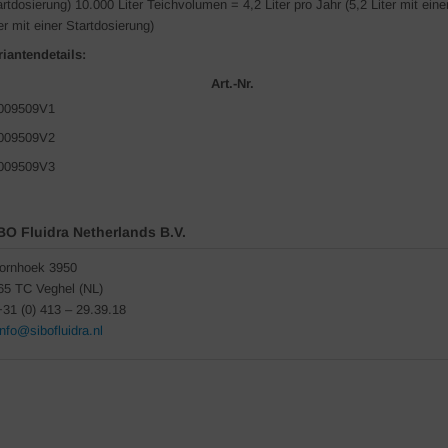
artdosierung) 10.000 Liter Teichvolumen = 4,2 Liter pro Jahr (5,2 Liter mit ein
er mit einer Startdosierung)
riantendetails:
Art.-Nr.
009509V1
009509V2
009509V3
BO Fluidra Netherlands B.V.
ornhoek 3950
65 TC Veghel (NL)
+31 (0) 413 – 29.39.18
info@sibofluidra.nl