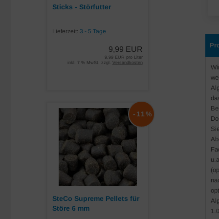
Sticks - Störfutter
Lieferzeit:
3 - 5 Tage
Pr
9,99 EUR
9,99 EUR pro Liter
inkl. 7 % MwSt. zzgl.
Versandkosten
Wi
we
Al
da
Be
-11%
Do
Si
Ab
Fa
u.
(o
na
op
SteCo Supreme Pellets für
Al
Störe 6 mm
1.0