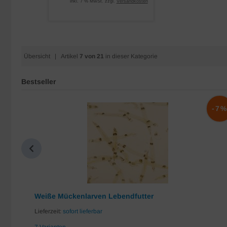
inkl. 7 % MwSt. zzgl.
Versandkosten
Übersicht
| Artikel
7 von 21
in dieser Kategorie
Bestseller
-10%
-7
Weiße Mückenlarven Lebendfutter
Lieferzeit:
sofort lieferbar