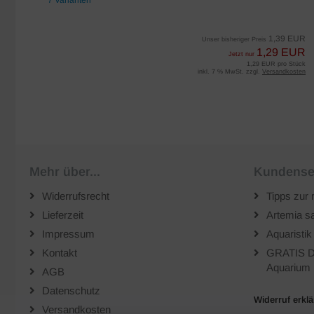
7 Varianten
EUR
1,39 EUR
Unser bisheriger Preis
UR
1,29 EUR
Jetzt nur
iter
1,29 EUR pro Stück
sten
inkl. 7 % MwSt. zzgl.
Versandkosten
Mehr über...
Kundense
Widerrufsrecht
Tipps zur 
Lieferzeit
Artemia sa
Impressum
Aquaristik
Kontakt
GRATIS D
Aquarium 
AGB
Datenschutz
Widerruf erkl
Versandkosten