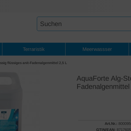
Terraristik
Meerwassser
ssig flüssiges anit-Fadenalgenmittel 2,5 L
AquaForte Alg-Sto
Fadenalgenmittel
Art.Nr.:
800095
GTIN/EAN:
8717605