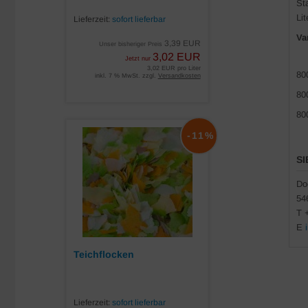
St
Lit
Lieferzeit:
sofort lieferbar
Va
3,39 EUR
Unser bisheriger Preis
3,02 EUR
Jetzt nur
3,02 EUR pro Liter
80
inkl. 7 % MwSt. zzgl.
Versandkosten
80
80
-11%
SI
Do
54
T 
E
Teichflocken
Lieferzeit:
sofort lieferbar