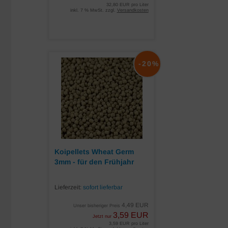
32,80 EUR pro Liter
inkl. 7 % MwSt. zzgl.
Versandkosten
-20%
Koipellets Wheat Germ
3mm - für den Frühjahr
Lieferzeit:
sofort lieferbar
4,49 EUR
Unser bisheriger Preis
3,59 EUR
Jetzt nur
3,59 EUR pro Liter