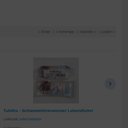
« Erster
|
« vorheriger
|
nächster »
|
Letzter »
Tubifex - Schlammröhrenwürmer Lebendfutter
Da
Lieferzeit:
sofort lieferbar
Lie