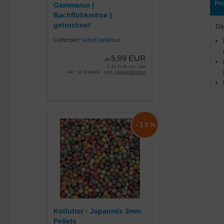
Pr
Gammarus (
Bachflohkrebse )
getrocknet
Da
Lieferzeit:
sofort lieferbar
5,99 EUR
ab
5,99 EUR pro Liter
inkl. 19 % MwSt. zzgl.
Versandkosten
-15%
Koifutter - Japanmix 3mm
Pellets