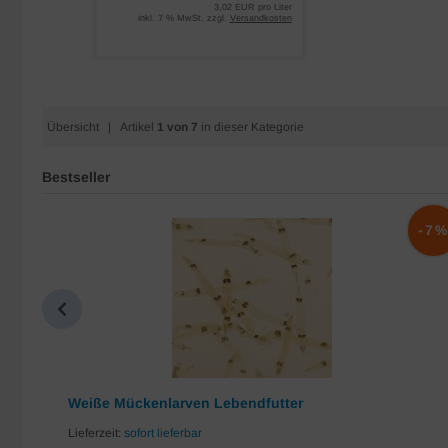
3,02 EUR pro Liter
inkl. 7 % MwSt. zzgl.
Versandkosten
Übersicht
| Artikel
1 von 7
in dieser Kategorie
Bestseller
-10%
-7
Weiße Mückenlarven Lebendfutter
Lieferzeit:
sofort lieferbar