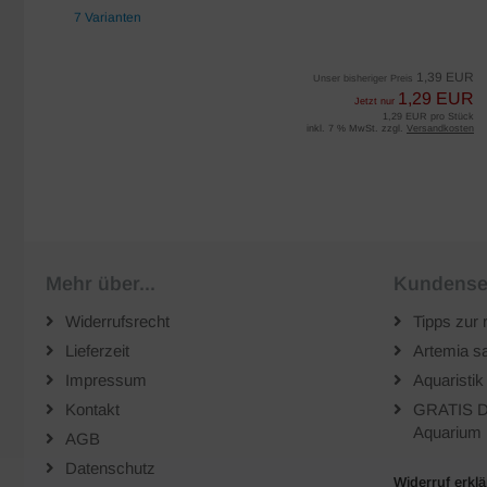
7 Varianten
EUR
1,39 EUR
Unser bisheriger Preis
UR
1,29 EUR
Jetzt nur
iter
1,29 EUR pro Stück
sten
inkl. 7 % MwSt. zzgl.
Versandkosten
Mehr über...
Kundense
Widerrufsrecht
Tipps zur 
Lieferzeit
Artemia sa
Impressum
Aquaristik
Kontakt
GRATIS D
Aquarium 
AGB
Datenschutz
Widerruf erkl