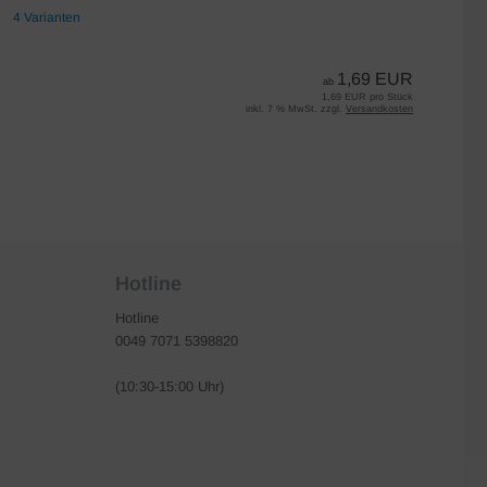
4 Varianten
7 
1,69 EUR
ab
1,69 EUR pro Stück
inkl. 7 % MwSt. zzgl.
Versandkosten
Hotline
Hotline
0049 7071 5398820
(10:30-15:00 Uhr)