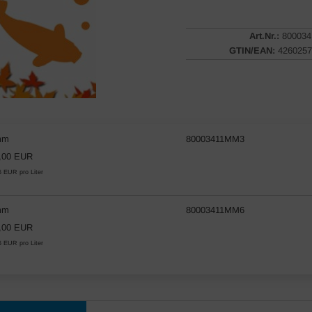
Art.Nr.:
800034
GTIN/EAN:
4260257
mm
80003411MM3
,00 EUR
6 EUR pro Liter
mm
80003411MM6
,00 EUR
6 EUR pro Liter