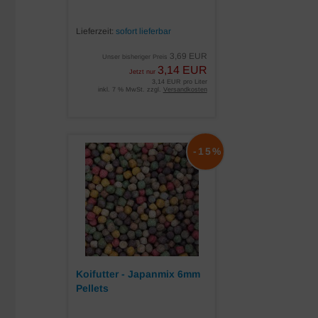
Lieferzeit:
sofort lieferbar
3,69 EUR
Unser bisheriger Preis
3,14 EUR
Jetzt nur
3,14 EUR pro Liter
inkl. 7 % MwSt. zzgl.
Versandkosten
-15%
Koifutter - Japanmix 6mm
Pellets