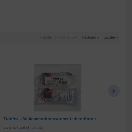
« Erster
|
« vorheriger
|
nächster »
|
Letzter »
Tubifex - Schlammröhrenwürmer Lebendfutter
Da
Lieferzeit:
sofort lieferbar
Lie