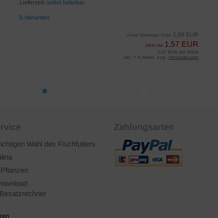
Lieferzeit:
sofort lieferbar
5 Varianten
1,69 EUR
Unser bisheriger Preis
1,57 EUR
Jetzt nur
1,57 EUR pro Stück
inkl. 7 % MwSt. zzgl.
Versandkosten
rvice
Zahlungsarten
richtigen Wahl des Fischfutters
lina
 Pflanzen
ownload
Besatzrechner
ären