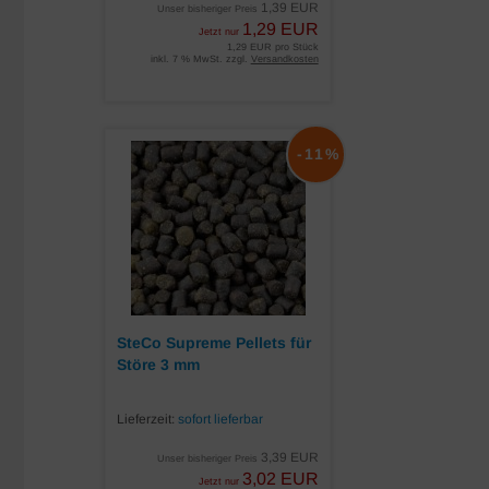
1,39 EUR
Unser bisheriger Preis
1,29 EUR
Jetzt nur
1,29 EUR pro Stück
inkl. 7 % MwSt. zzgl.
Versandkosten
-11%
SteCo Supreme Pellets für
Störe 3 mm
Lieferzeit:
sofort lieferbar
3,39 EUR
Unser bisheriger Preis
3,02 EUR
Jetzt nur