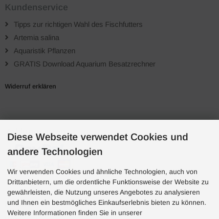
Kundenservice
Tipps zur richtigen Wahl des Fischfutters
Artemia salina
Aquaristik Pflanzen
GRATIS Download Aquarium Besatzrechner
Widerruf erklären
Zahlungsarten
Diese Webseite verwendet Cookies und
andere Technologien
Wir verwenden Cookies und ähnliche Technologien, auch von
Drittanbietern, um die ordentliche Funktionsweise der Website zu
gewährleisten, die Nutzung unseres Angebotes zu analysieren
und Ihnen ein bestmögliches Einkaufserlebnis bieten zu können.
Hotline
Weitere Informationen finden Sie in unserer