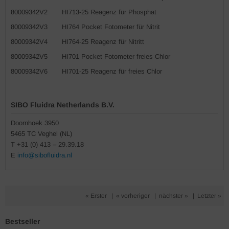
80009342V2
HI713-25 Reagenz für Phosphat
80009342V3
HI764 Pocket Fotometer für Nitrit
80009342V4
HI764-25 Reagenz für Nitritt
80009342V5
HI701 Pocket Fotometer freies Chlor
80009342V6
HI701-25 Reagenz für freies Chlor
SIBO Fluidra Netherlands B.V.
Doornhoek 3950
5465 TC Veghel (NL)
T +31 (0) 413 – 29.39.18
E
info@sibofluidra.nl
« Erster
|
« vorheriger
|
nächster »
|
Letzter »
Bestseller