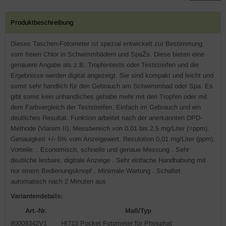
Produktbeschreibung
Dieses Taschen-Fotometer ist spezial entwickelt zur Bestimmung
vom freien Chlor in Schwimmbädern und SpaŽs. Diese bieten eine
genauere Angabe als z.B. Tropfentests oder Teststreifen und die
Ergebnisse werden digital angezeigt. Sie sind kompakt und leicht und
somit sehr handlich für den Gebrauch am Schwimmbad oder Spa. Es
gibt somit kein unhandliches gehabe mehr mit den Tropfen oder mit
dem Farbvergleich der Teststreifen. Einfach im Gebrauch und ein
deutliches Resultat. Funktion arbeitet nach der anerkannten DPD-
Methode (Vlarem II). Messbereich von 0,01 bis 2,5 mg/Liter (=ppm).
Genauigkeit +/- 5% vom Anzeigewert. Resulotion 0,01 mg/Liter (ppm).
Vorteile: . Economisch, schnelle und genaue Messung . Sehr
deutliche lesbare, digitale Anzeige . Sehr einfache Handhabung mit
nur einem Bedienungsknopf . Minimale Wartung . Schaltet
automatisch nach 2 Minuten aus
Variantendetails:
Art.-Nr.
Maß/Typ
80009342V1
HI713 Pocket Fotometer für Phosphat