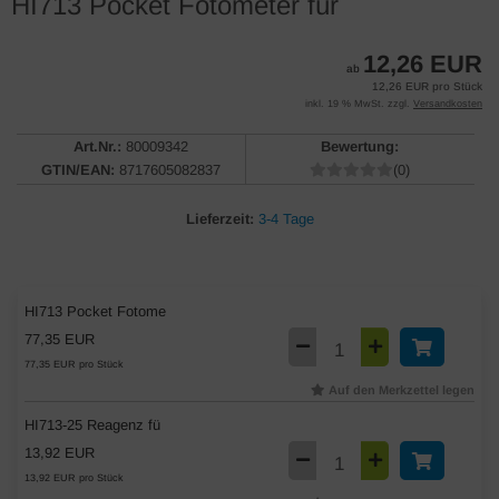
HI713 Pocket Fotometer für
12,26 EUR
ab
12,26 EUR pro Stück
inkl. 19 % MwSt. zzgl.
Versandkosten
Art.Nr.:
80009342
Bewertung:
GTIN/EAN:
8717605082837
(0)
Lieferzeit:
3-4 Tage
HI713 Pocket Fotome
77,35 EUR
77,35 EUR pro Stück
Auf den Merkzettel legen
HI713-25 Reagenz fü
13,92 EUR
13,92 EUR pro Stück