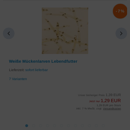
%
-7%
Weiße Mückenlarven Lebendfutter
Lieferzeit:
sofort lieferbar
7 Varianten
1,39 EUR
Unser bisheriger Preis
1,29 EUR
Jetzt nur
1,29 EUR pro Stück
inkl. 7 % MwSt. zzgl.
Versandkosten