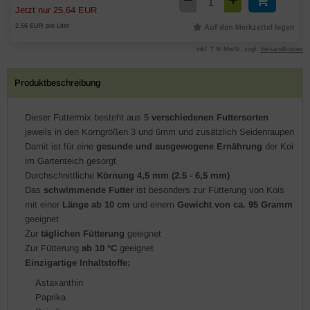
Jetzt nur 25,64 EUR
2,56 EUR pro Liter
Auf den Merkzettel legen
inkl. 7 % MwSt. zzgl.
Versandkosten
Produktbeschreibung
Dieser Futtermix besteht aus 5
verschiedenen Futtersorten
jeweils in den Korngrößen 3 und 6mm und zusätzlich Seidenraupen
Damit ist für eine
gesunde und ausgewogene Ernährung
der Koi
im Gartenteich gesorgt
Durchschnittliche
Körnung 4,5 mm (2.5 - 6,5 mm)
Das
schwimmende Futter
ist besonders zur Fütterung von Kois
mit einer
Länge ab 10 cm
und einem
Gewicht von ca. 95 Gramm
geeignet
Zur
täglichen Fütterung
geeignet
Zur Fütterung
ab 10 °C
geeignet
Einzigartige Inhaltstoffe:
Astaxanthin
Paprika