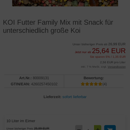
KOI Futter Family Mix mit Snack für
unterschiedlich große Koi
26,99 EUR
Unser bisheriger Preis ab
25,64 EUR
Jetzt nur ab
Sie sparen 5% / 1,35 EUR
2,56 EUR pro Liter
inkl. 7 % MwSt. zzgl.
Versandkosten
Art.Nr.:
80009131
Bewertung:
GTIN/EAN:
4260257450102
(4)
Lieferzeit:
sofort lieferbar
10 Liter im Eimer
26,99 EUR
Unser bisheriger Preis