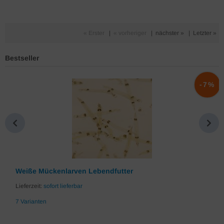
« Erster
|
« vorheriger
|
nächster »
|
Letzter »
Bestseller
%
-7%
Weiße Mückenlarven Lebendfutter
Lieferzeit:
sofort lieferbar
7 Varianten