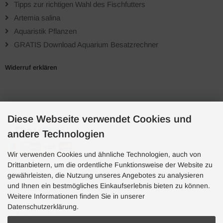
Tipps zur richtigen Wahl des Fischfutters
Artemia salina
Aquaristik Pflanzen
GRATIS Download Aquarium Besatzrechner
Widerruf erklären
Zahlungsarten
Diese Webseite verwendet Cookies und
andere Technologien
Wir verwenden Cookies und ähnliche Technologien, auch von
Drittanbietern, um die ordentliche Funktionsweise der Website zu
gewährleisten, die Nutzung unseres Angebotes zu analysieren
und Ihnen ein bestmögliches Einkaufserlebnis bieten zu können.
Hotline
Weitere Informationen finden Sie in unserer
Hotline
Datenschutzerklärung.
0049 7071 5398820