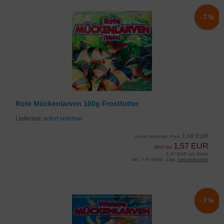
-7%
Rote Mückenlarven 100g Frostfutter
Lieferzeit:
sofort lieferbar
1,69 EUR
Unser bisheriger Preis
1,57 EUR
Jetzt nur
1,57 EUR pro Stück
inkl. 7 % MwSt. zzgl.
Versandkosten
-7%