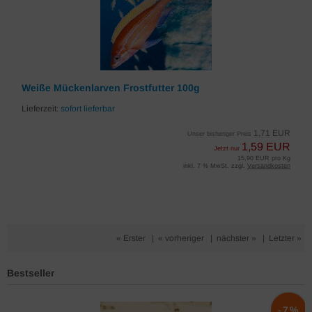
Weiße Mückenlarven Frostfutter 100g
Lieferzeit:
sofort lieferbar
1,71 EUR
Unser bisheriger Preis
1,59 EUR
Jetzt nur
15,90 EUR pro Kg
inkl. 7 % MwSt. zzgl.
Versandkosten
« Erster
|
« vorheriger
|
nächster »
|
Letzter »
Bestseller
%
-7%