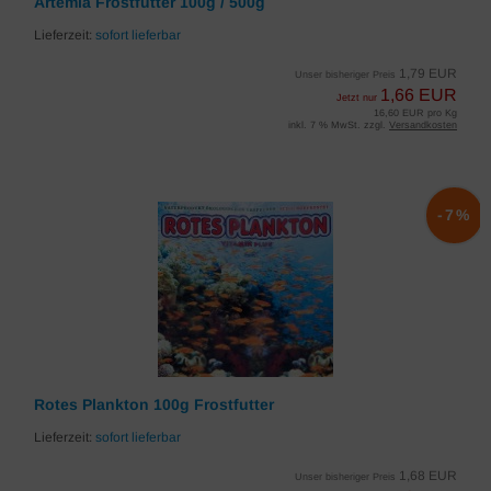
Artemia Frostfutter 100g / 500g
Lieferzeit:
sofort lieferbar
1,79 EUR
Unser bisheriger Preis
1,66 EUR
Jetzt nur
16,60 EUR pro Kg
inkl. 7 % MwSt. zzgl.
Versandkosten
-7%
Rotes Plankton 100g Frostfutter
Lieferzeit:
sofort lieferbar
1,68 EUR
Unser bisheriger Preis