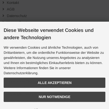
Kontakt
AGB
Datenschutz
Versandkosten
Wiederverkäufer
Diese Webseite verwendet Cookies und
Bachflohkrebse.de auf der "Animal" Messe Stuttgart
andere Technologien
Richtlinien für Bewertungen
Wir verwenden Cookies und ähnliche Technologien, auch von
Sofortüberweisung
Drittanbietern, um die ordentliche Funktionsweise der Website zu
Cookie Einstellungen
gewährleisten, die Nutzung unseres Angebotes zu analysieren
und Ihnen ein bestmögliches Einkaufserlebnis bieten zu können.
Weitere Informationen finden Sie in unserer
Kundenservice
Datenschutzerklärung.
Tipps zur richtigen Wahl des Fischfutters
ALLE AKZEPTIEREN
Artemia salina
Aquaristik Pflanzen
NUR NOTWENDIGE
GRATIS Download Aquarium Besatzrechner