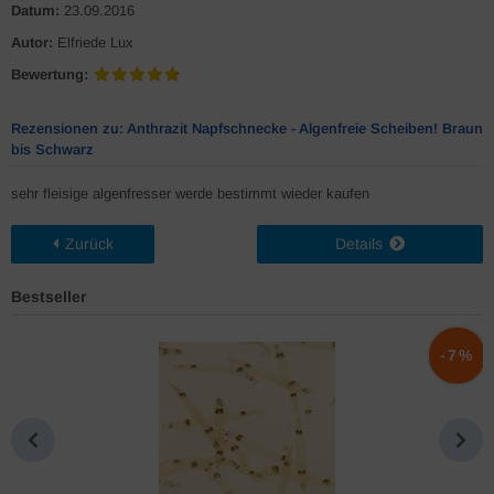
Datum:
23.09.2016
Autor:
Elfriede Lux
Bewertung:
Rezensionen zu: Anthrazit Napfschnecke - Algenfreie Scheiben! Braun
bis Schwarz
sehr fleisige algenfresser werde bestimmt wieder kaufen
Zurück
Details
Bestseller
%
-7%