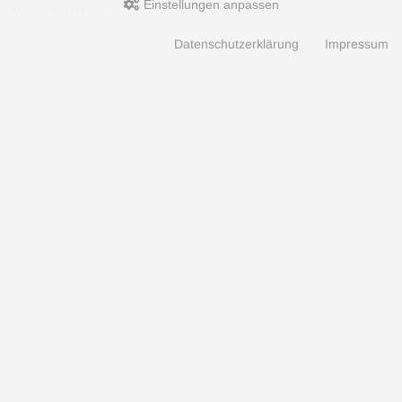
Einstellungen anpassen
Widerruf erklären
Datenschutzerklärung
Impressum
Zahlungsarten
Hotline
Hotline
0049 7071 5398820
(10:30-15:00 Uhr)
Aquaristik, Koi und Teich, Terraristik Shop - bachflohkrebse.de © 2026 | Template-Basis by
andreas-guder.de