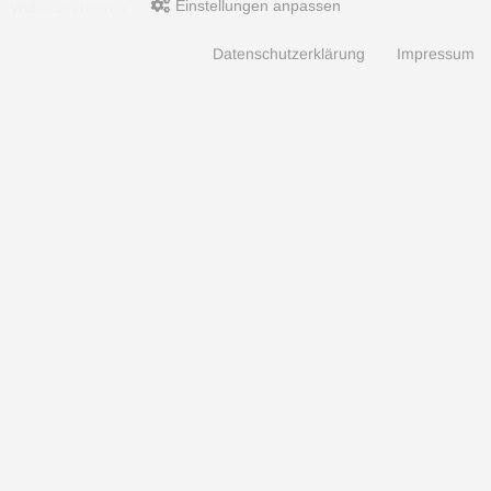
Einstellungen anpassen
Widerruf erklären
Datenschutzerklärung
Impressum
Zahlungsarten
Hotline
Hotline
0049 7071 5398820
(10:30-15:00 Uhr)
Aquaristik, Koi und Teich, Terraristik Shop - bachflohkrebse.de © 2026 | Template-Basis by
andreas-guder.de