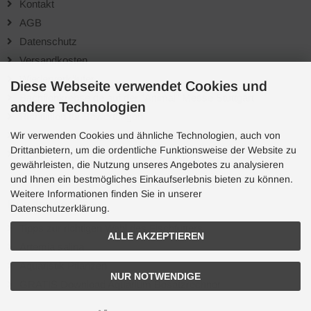
Kontakt
AGB
Datenschutz
Versandkosten
Wiederverkäufer
Diese Webseite verwendet Cookies und
Bachflohkrebse.de auf der "Animal" Messe Stuttgart
andere Technologien
Richtlinien für Bewertungen
Sofortüberweisung
Wir verwenden Cookies und ähnliche Technologien, auch von
Drittanbietern, um die ordentliche Funktionsweise der Website zu
Cookie Einstellungen
gewährleisten, die Nutzung unseres Angebotes zu analysieren
und Ihnen ein bestmögliches Einkaufserlebnis bieten zu können.
Weitere Informationen finden Sie in unserer
Kundenservice
Datenschutzerklärung.
Tipps zur richtigen Wahl des Fischfutters
ALLE AKZEPTIEREN
Artemia salina
Aquaristik Pflanzen
NUR NOTWENDIGE
GRATIS Download Aquarium Besatzrechner