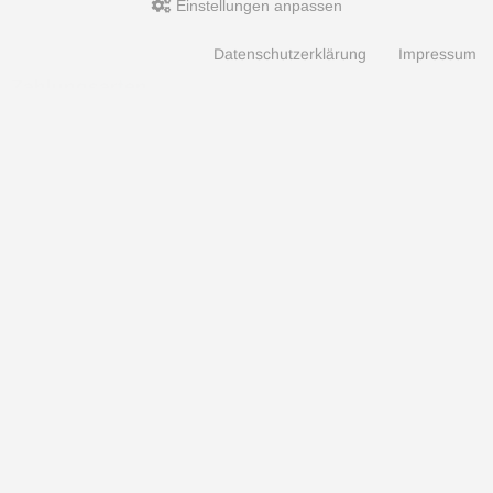
Einstellungen anpassen
Datenschutzerklärung
Impressum
Zahlungsarten
Hotline
Hotline
0049 7071 5398820
(10:30-15:00 Uhr)
Aquaristik, Koi und Teich, Terraristik Shop - bachflohkrebse.de © 2026 | Template-Basis by
andreas-guder.de
mod
ified eCommerce Shopsoftware © 2009-2026