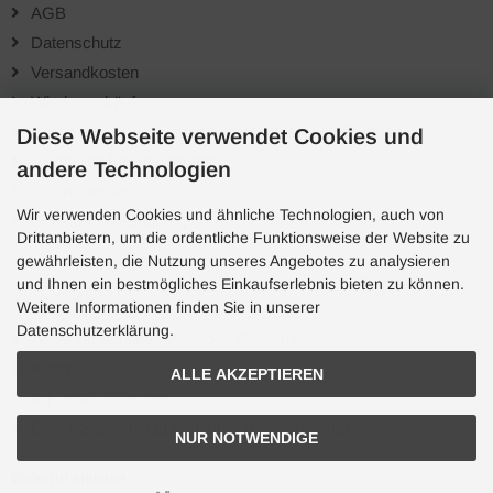
AGB
Datenschutz
Versandkosten
Wiederverkäufer
Bachflohkrebse.de auf der "Animal" Messe Stuttgart
Diese Webseite verwendet Cookies und
Richtlinien für Bewertungen
andere Technologien
Sofortüberweisung
Wir verwenden Cookies und ähnliche Technologien, auch von
Cookie Einstellungen
Drittanbietern, um die ordentliche Funktionsweise der Website zu
gewährleisten, die Nutzung unseres Angebotes zu analysieren
und Ihnen ein bestmögliches Einkaufserlebnis bieten zu können.
Kundenservice
Weitere Informationen finden Sie in unserer
Datenschutzerklärung.
Tipps zur richtigen Wahl des Fischfutters
Artemia salina
ALLE AKZEPTIEREN
Aquaristik Pflanzen
GRATIS Download Aquarium Besatzrechner
NUR NOTWENDIGE
Widerruf erklären